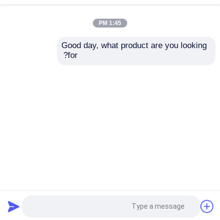
1:45 PM
معدات إزالة الرطوبة
Good day, what product are you looking 
إزالة الرطوبة بدرجة
تماما السيليكا جل
for?
مجفّف دوار مزيل رطوبة
حرارة منخفضة ، أجهزة
التلقائي مزيل الرطوبة،
إزالة الرطوبة بالمجفف
الصناعية المجفف مجفف
الصناعي 10000m³ /
الهواء 21.04kw
ساعة
مجفّف عجل مزيل رطوبة
إرسال استفسار
إرسال استفسار
صناعيّ إزالة رطوبة نظام
منزل
حول نا
اتصل بنا
Desktop Site
خريطة الموقع
سياسة الخصوصية
مزيل رطوبة متحرّك
المجفف الصناعية مجفف الهواء
جودة
مزيل رطوبة صناعيّ مجفّف
مصنع
الصين.Copyright © 2026 Hangzhou Fuda
Dehumidification Equipment Co., Ltd.. All Rights
بذاتها مزيل الرطوبة
Reserved.