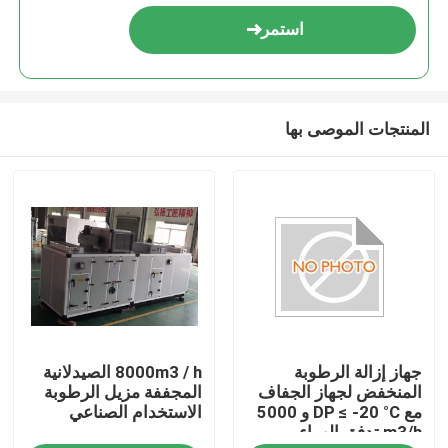
استمر
المنتجات الموصى بها
الصفحة الرئيسية
جهاز إزالة الرطوبة
8000m3 / h الصيدلانية
منتجات
المنخفض لجهاز الجفاف
المجففة مزيل الرطوبة
مع DP ≤ -20 °C و 5000
الاستخدام الصناعي
m3/h تدفق الهواء
معلومات عنا