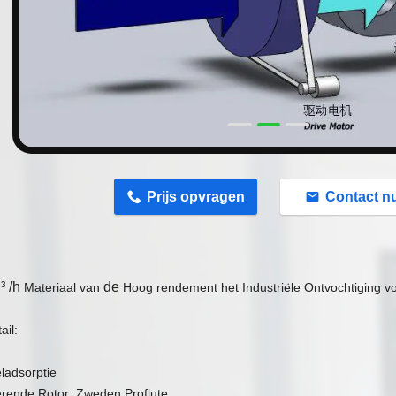
n
Prijs opvragen
Contact n
³ /h
de
Materiaal van
Hoog rendement het Industriële Ontvochtiging v
ail:
ieladsorptie
rende Rotor: Zweden Proflute