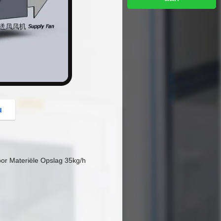
button
u
oor Materiële Opslag 35kg/h