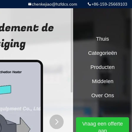
chenkejiao@hzfdcs.com
+86-159-25669103
ndement de
iging
Thuis
Categorieën
Producten
Middelen
Over Ons
Vraag een offerte
aan