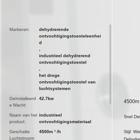
butto
Markeren
dehydrerende
ontvochtigingstoesteleenhei
d
,
industrieel dehydrerend
ontvochtigingstoestel
,
het droge
ontvochtigingstoestel van
luchtsystemen
Geïnstalleerd
42.7kw
4500m 
e Macht
Naam van het
industrieel
Snel Det
product
ontvochtigingsmateriaal
Geschatte
4500m ³ /h
Stijl: W
Luchtstroom
Dehydre