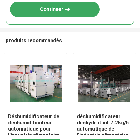
Continuer
produits recommandés
Maison
Déshumidificateur de
déshumidificateur
Des produits
déshumidificateur
déshydratant 7.2kg/h
automatique pour
automatique de
l'industrie alimentaire
l'industrie alimentaire
Au sujet de nous