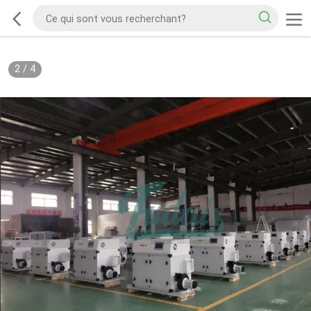
2
/
4