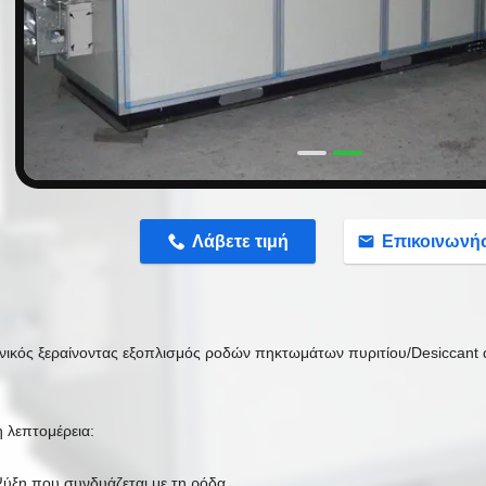
n
Λάβετε τιμή
Επικοινωνή
νικός ξεραίνοντας εξοπλισμός ροδών πηκτωμάτων πυριτίου/Desiccant
 λεπτομέρεια:
ύξη που συνδυάζεται με τη ρόδα