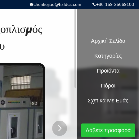
chenkejiao@hzfdcs.com
+86-159-25669103
ξοπλισμός
υ
Αρχική Σελίδα
Κατηγορίες
Προϊόντα
Πόροι
Σχετικά Με Εμάς
Λάβετε προσφορά