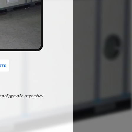
button
στε
 αποξηραντές στροφέων