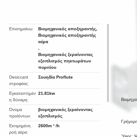
butto
Επισημαίνω
Βιομηχανικός αποξηραντής
,
Βιομηχανικός αποξηραντής
αέρα
,
Βιομηχανικός ξεραίνοντας
εξοπλισμός πηκτωμάτων
πυριτίου
Desiccant
Σουηδία Proflute
στροφέας
Εγκατεστημέν
21.81kw
Βιομηχα
η δύναμη
Όνομα
βιομηχανικός ξεραίνοντας
προϊόντων
εξοπλισμός
Γρήγορη
Εκτιμημένη
2600m ³ /h
ροή αέρα
Ύφος: Ψ