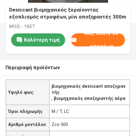
Desiccant βιομηχανικός ξεραίνοντας
εξοπλισμός στροφέων, μίνι αποξηραντές 300m
³ /h
MOQ：1SET
Μας ελάτε σε
Καλύτερη τιμή
επαφή με
Περιγραφή προϊόντων
βιομηχανικός desiccant αποξηραν
Υψηλό φως:
τής
,
βιομηχανικός αποξηραντής αέρα
Όροι πληρωμής
Μ / Τ, LC
Αριθμό μοντέλου
Zcs-300