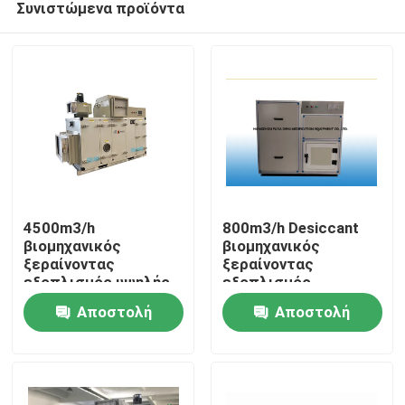
Συνιστώμενα προϊόντα
4500m3/h
800m3/h Desiccant
βιομηχανικός
βιομηχανικός
ξεραίνοντας
ξεραίνοντας
εξοπλισμός υψηλής
εξοπλισμός
Σπίτι
ικανότητας
αποξηραντών
Αποστολή
Αποστολή
στροφέων
Προϊόντα
ερώτησης
ερώτησης
Περίπου εμείς