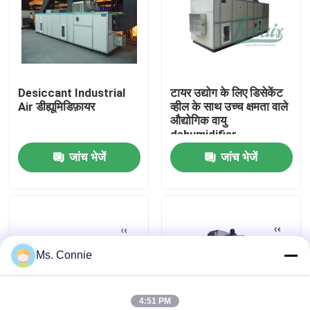
कारखाना भ्रमण
गुणवत्ता नियंत्रण
Desiccant Industrial
टायर उद्योग के लिए डिसेकेंट
Air डीह्यूमिडिफ़ायर
व्हील के साथ उच्च क्षमता वाले
औद्योगिक वायु
संपर्क करें
dehumidifier
जांच भेजें
जांच भेजें
समाचार
औद्योगिक Desiccant Dehumidifier
Ms. Connie
औद्योगिक हवा dehumidifier
कम आर्द्रता dehumidifier
4:51 PM