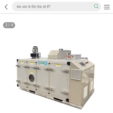
2
/
4