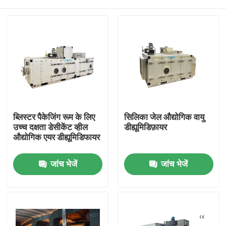
ब्लिस्टर पैकेजिंग रूम के लिए
सिलिका जेल औद्योगिक वायु
उच्च दक्षता डेसीकेंट व्हील
डीह्यूमिडिफ़ायर
औद्योगिक एयर डीह्यूमिडिफायर
घर
जांच भेजें
जांच भेजें
उत्पादों
हमारे बारे में