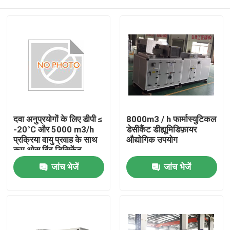
दवा अनुप्रयोगों के लिए डीपी ≤
8000m3 / h फार्मास्युटिकल
-20°C और 5000 m3/h
डेसीकैंट डीह्यूमिडिफ़ायर
प्रक्रिया वायु प्रवाह के साथ
औद्योगिक उपयोग
कम ओस बिंदु डिसिकेंट
डेहुमिडिफायर
घर
जांच भेजें
जांच भेजें
उत्पादों
हमारे बारे में