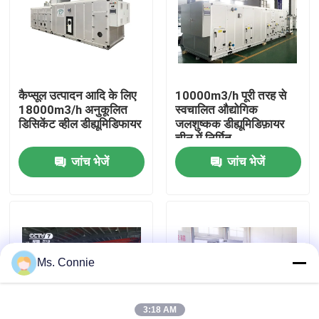
कारखाना भ्रमण
गुणवत्ता नियंत्रण
कैप्सूल उत्पादन आदि के लिए
10000m3/h पूरी तरह से
18000m3/h अनुकूलित
स्वचालित औद्योगिक
डिसिकेंट व्हील डीह्यूमिडिफायर
जलशुष्कक डीह्यूमिडिफ़ायर
संपर्क करें
चीन में निर्मित
जांच भेजें
जांच भेजें
समाचार
औद्योगिक Desiccant Dehumidifier
Ms. Connie
औद्योगिक हवा dehumidifier
कम आर्द्रता dehumidifier
3:18 AM