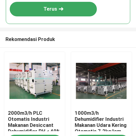
Terus
Rekomendasi Produk
Rumah
2000m3/h PLC
1000m3/h
Produk
Otomatis Industri
Dehumidifier Industri
Makanan Desiccant
Makanan Udara Kering
Dehumidifier RH < 40%
Otomatis 7.2kg/jam
Tentang kami