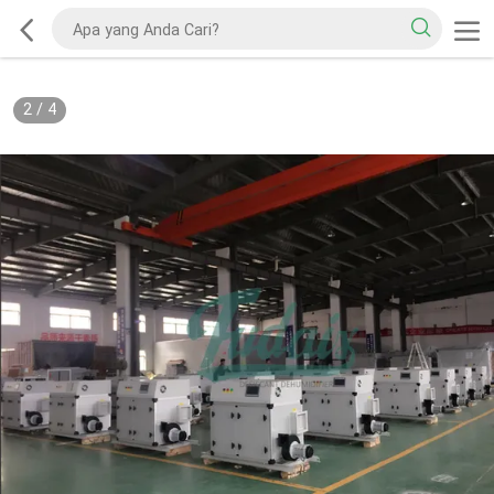
2
/
4