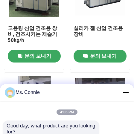
공장 견학
고용량 산업 건조용 장
실리카 젤 산업 건조용
비, 건조시키는 제습기
장비
품질 관리
50kg/h
문의하기
문의 보내기
문의 보내기
소식
Ms. Connie
산업 건조시키는 제습기
산업 공기 제습기
4:06 PM
Good day, what product are you looking 
낮은 습도 제습기
for?
건조시키는 회전자 산
건조시키는 회전하는