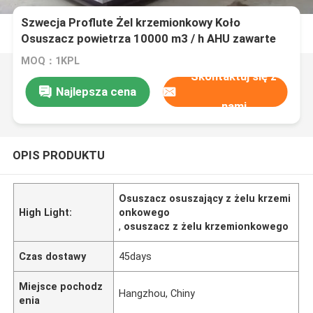
Szwecja Proflute Żel krzemionkowy Koło
Osuszacz powietrza 10000 m3 / h AHU zawarte
MOQ：1KPL
Skontaktuj się z
Najlepsza cena
nami
OPIS PRODUKTU
Osuszacz osuszający z żelu krzemi
High Light:
onkowego
,
osuszacz z żelu krzemionkowego
Czas dostawy
45days
Miejsce pochodz
Hangzhou, Chiny
enia