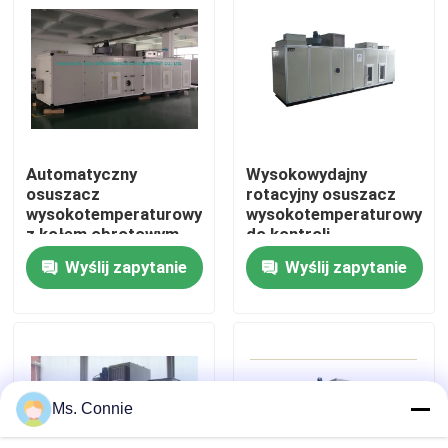
Wycieczka po fabryce
Kontrola jakości
Automatyczny
Wysokowydajny
Skontaktuj się z nami
osuszacz
rotacyjny osuszacz
wysokotemperaturowy
wysokotemperaturowy
z kołem obrotowym
do kontroli
Aktualności
wilgotności
Wyślij zapytanie
Wyślij zapytanie
Osuszacz przemysłowy osuszacz powietrza
Osuszacz powietrza przemysłowego
Ms. Connie
Osuszacz o niskiej wilgotności