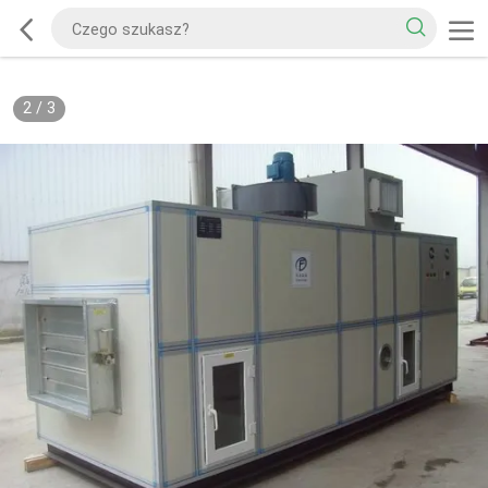
2
/
3