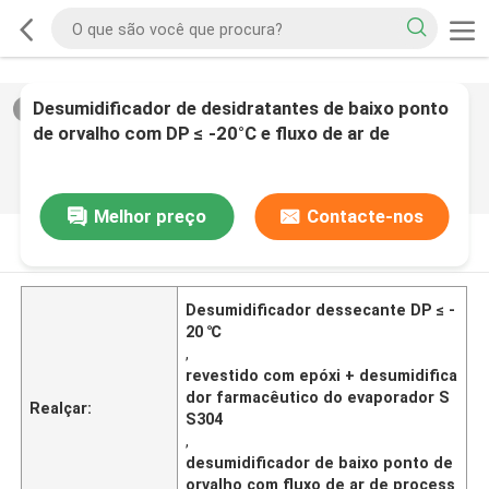
Desumidificador de desidratantes de baixo ponto
2
/
0
de orvalho com DP ≤ -20°C e fluxo de ar de
processo de 5000 m3/h para aplicações
farmacêuticas
Melhor preço
Contacte-nos
DESCRIçãO DE PRODUTO
Desumidificador dessecante DP ≤ -
20 ℃
,
revestido com epóxi + desumidifica
dor farmacêutico do evaporador S
Realçar:
S304
,
desumidificador de baixo ponto de
orvalho com fluxo de ar de process