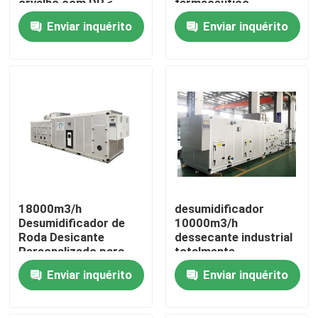
orvalho com DP ≤
farmacêutico
-20°C e fluxo de ar de
Enviar inquérito
Enviar inquérito
processo de 5000
m3/h para aplicações
farmacêuticas
18000m3/h
desumidificador
Desumidificador de
10000m3/h
Casa
Roda Desicante
dessecante industrial
Personalizado para
totalmente
Produção de
automático feito em
Produtos
Enviar inquérito
Enviar inquérito
Cápsulas, etc.
China
Sobre nós