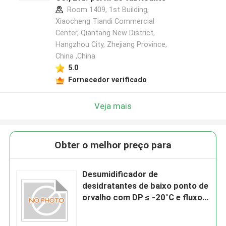
Room 1409, 1st Building,
Xiaocheng Tiandi Commercial
Center, Qiantang New District,
Hangzhou City, Zhejiang Province,
China ,China
5.0
Fornecedor verificado
Veja mais
Obter o melhor preço para
Desumidificador de
desidratantes de baixo ponto de
orvalho com DP ≤ -20°C e fluxo
de ar de processo de 5000 m3/h
para aplicações farmacêuticas