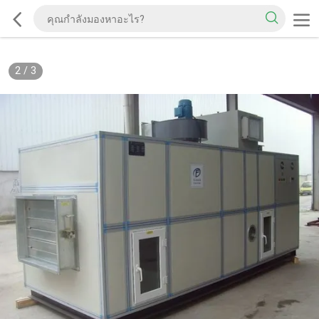
2
/
3