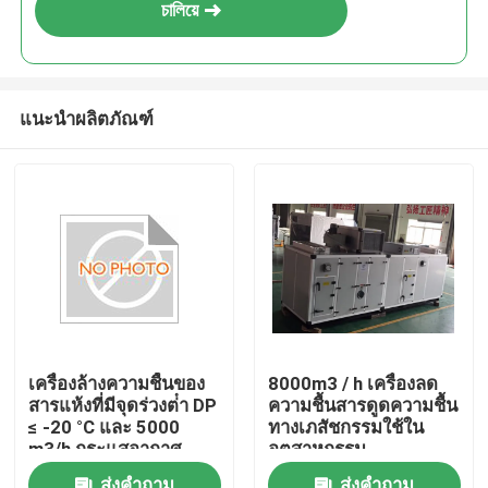
চালিয়ে
แนะนำผลิตภัณฑ์
บ้าน
เครื่องล้างความชื้นของ
8000m3 / h เครื่องลด
สารแห้งที่มีจุดร่วงต่ํา DP
ความชื้นสารดูดความชื้น
สินค้า
≤ -20 °C และ 5000
ทางเภสัชกรรมใช้ใน
m3/h กระแสอากาศ
อุตสาหกรรม
กระบวนการสําหรับการ
เกี่ยวกับเรา
ส่งคำถาม
ส่งคำถาม