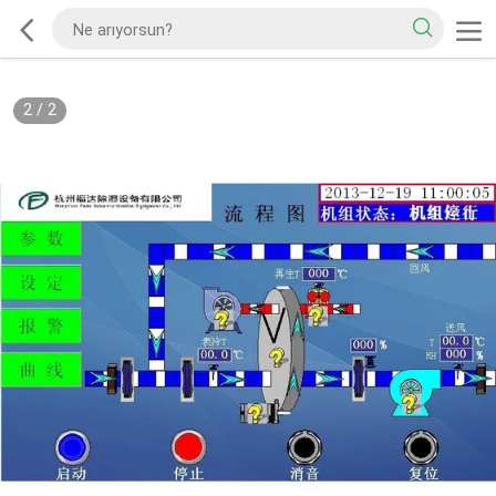
2
/
2