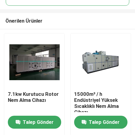
Önerilen Ürünler
7.1kw Kurutucu Rotor
15000m³ / h
Ev
Nem Alma Cihazı
Endüstriyel Yüksek
Sıcaklıklı Nem Alma
Cihazı
Ürün:% s
Talep Gönder
Talep Gönder
Hakkımızda