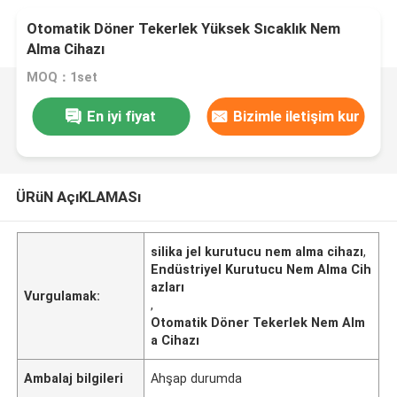
Otomatik Döner Tekerlek Yüksek Sıcaklık Nem
Alma Cihazı
MOQ：1set
En iyi fiyat
Bizimle iletişim kur
ÜRüN AçıKLAMASı
silika jel kurutucu nem alma cihazı
,
Endüstriyel Kurutucu Nem Alma Cih
azları
Vurgulamak:
,
Otomatik Döner Tekerlek Nem Alm
a Cihazı
Ambalaj bilgileri
Ahşap durumda