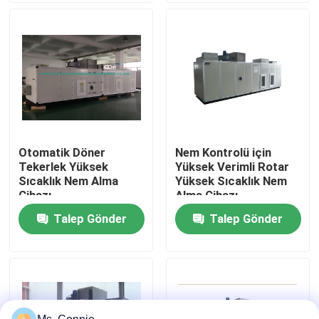
Fabrika turu
Kalite kontrol
Bizimle iletişime geçin
Otomatik Döner
Nem Kontrolü için
Tekerlek Yüksek
Yüksek Verimli Rotar
Haberler
Sıcaklık Nem Alma
Yüksek Sıcaklık Nem
Cihazı
Alma Cihazı
Talep Gönder
Talep Gönder
Endüstriyel nem nem giderici
Endüstriyel Hava nem alıcısı
Düşük Nem Nem Alma Cihazı