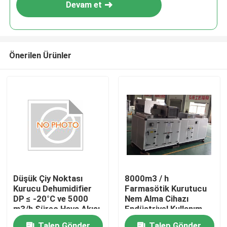
Devam et
Önerilen Ürünler
Ev
Düşük Çiy Noktası
8000m3 / h
Kurucu Dehumidifier
Farmasötik Kurutucu
Ürün:% s
DP ≤ -20°C ve 5000
Nem Alma Cihazı
m3/h Süreç Hava Akışı
Endüstriyel Kullanım
ile Farmasötik
Hakkımızda
Talep Gönder
Talep Gönder