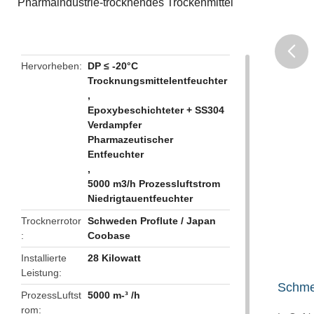
Pharmaindustrie-trocknendes Trockenmittel
Hervorheben
DP ≤ -20°C
Trocknungsmittelentfeuchter
butto
,
Epoxybeschichteter + SS304
Verdampfer
Pharmazeutischer
Entfeuchter
,
5000 m3/h Prozessluftstrom
Niedrigtauentfeuchter
Trocknerrotor
Schweden Proflute / Japan
Coobase
Installierte
28 Kilowatt
Leistung
Schme
ProzessLuftst
5000 m-³ /h
rom