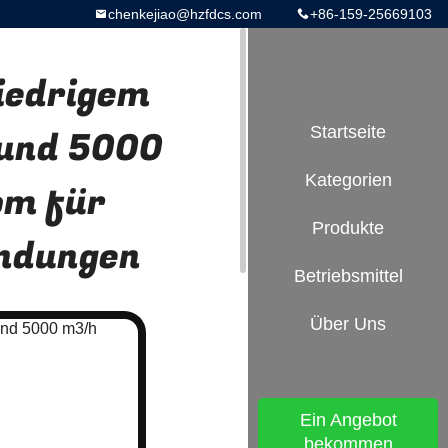
chenkejiao@hzfdcs.com
+86-159-25669103
iedrigem
 und 5000
Startseite
Kategorien
om für
Produkte
ndungen
Betriebsmittel
Über Uns
Ein Angebot
bekommen