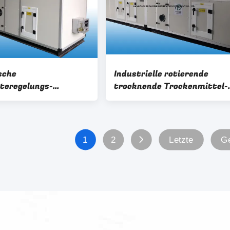
sche
Industrielle rotierende
teregelungs-
trocknende Trockenmittel-
es Rotor-
Ausrüstung für das
ttel, relative
Lufttrocknen von RH≤30%
eit ≤40%
1
2
Letzte
Ge