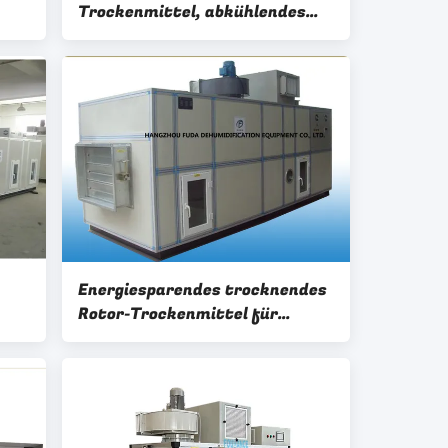
Trockenmittel, abkühlendes
0%
niedrige Temperatur-
Trockenmittel
Energiesparendes trocknendes
Rotor-Trockenmittel für
Lebensmittelindustrie relative
Feuchtigkeit ≤20%