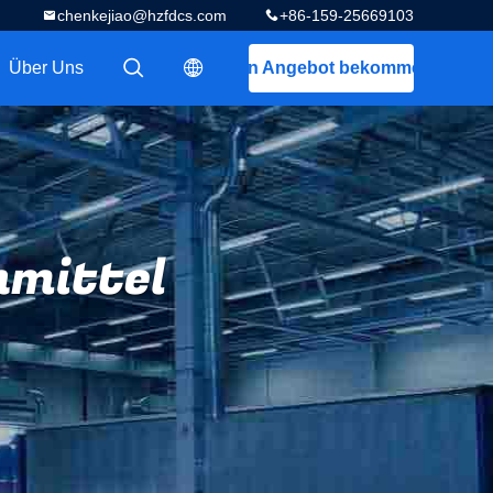
chenkejiao@hzfdcs.com
+86-159-25669103
Über Uns
Ein Angebot bekommen
描述
描述
nmittel