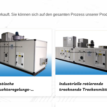
kauft. Sie können sich auf den gesamten Prozess unserer Prod
rocknendes
Verpacken Sie Rotor-
gel-Trockenmittel
Trockenmittel relativer
armaindustrie
Feuchtigkeit Schwedens
chtigkeit
Proflute trocknendes ≤ 35%
4.85kw