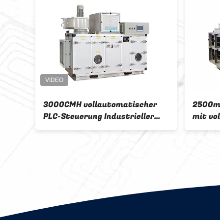
Kundengebundenes
Päckchen-ind
trocknendes Rotor-
Kieselgel-Ro
Trockenmittel für Softgel-
Luftfeuchti
Kapsel-Trockenraum
18000m3/h