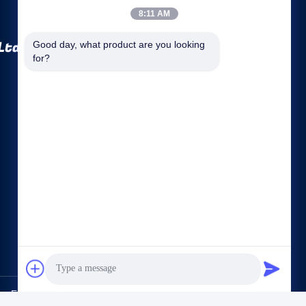
8:11 AM
Ltd.
Good day, what product are you looking 
for?
Quicklinks
Firmenprofil
Fabrik Tour
Qualitätskontrolle
Sitemap
Datenschutz-Bestimmungen
Kontakt
n Equipment Co., Ltd.. All Rights Reserved.