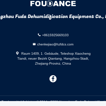
gzhou Fuda Dehumidification Equipment Co., 
+8615925669103
chenkejiao@hzfdcs.com
Raum 1409, 1. Gebäude, Teleshop Xiaocheng
Tiandi, neuer Bezirk Qiantang, Hangzhou-Stadt,
Zhejiang-Provinz, China
描
述
es Trockenmittel Anbieter. © 2014 - 2026 Hangzhou Fuda Dehumidificatio