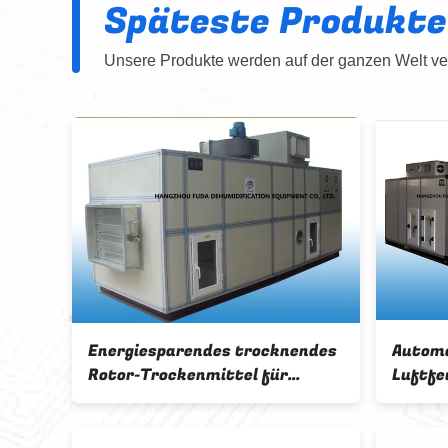
Späteste Produkte
Unsere Produkte werden auf der ganzen Welt ver
5000 CMH Hocheffizienter
AHU-Umbau-t
industrieller Trockenrad-
Rotor-Kiesel
Luftentfeuchter mit SPS-
für ≤ 20% Ph
Steuerung
relativer Feu