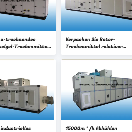
u-trocknendes
Verpacken Sie Rotor-
selgel-Trockenmittel
Trockenmittel relativer
 Pharmaindustrie
Feuchtigkeit Schwedens
Feuchtigkeit
Proflute trocknendes ≤ 35%
4.85kw
industrielles
15000m ³ /h Abkühlen