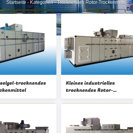
Startseite
-
Kategorien
-
Trocknendes Rotor-Trockenmittel
eselgel-trocknendes
Kleines industrielles
ckenmittel
trocknendes Rotor-
Trockenmittel