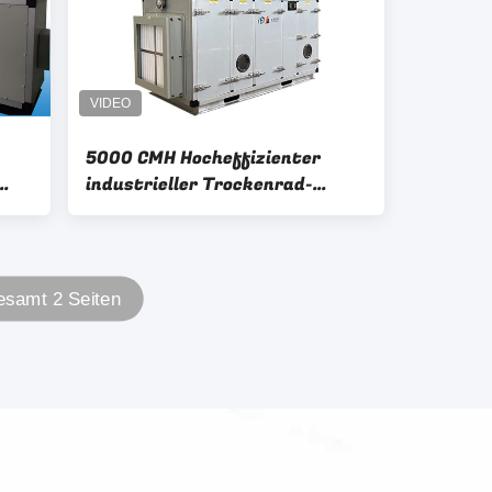
5000 CMH Hocheffizienter
industrieller Trockenrad-
Luftentfeuchter mit SPS-
Steuerung
samt 2 Seiten