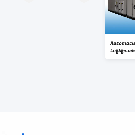
Automati
Luftfeuch
trocknend
Trockenmi
Feuchtigk