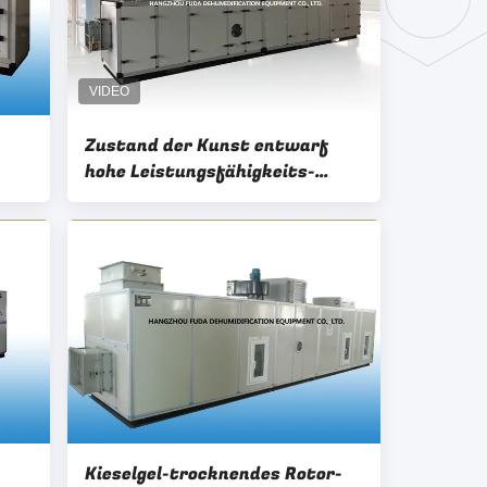
Zustand der Kunst entwarf
hohe Leistungsfähigkeits-
trocknendes Rotor-
Trockenmittel RH≤30%
Kieselgel-trocknendes Rotor-