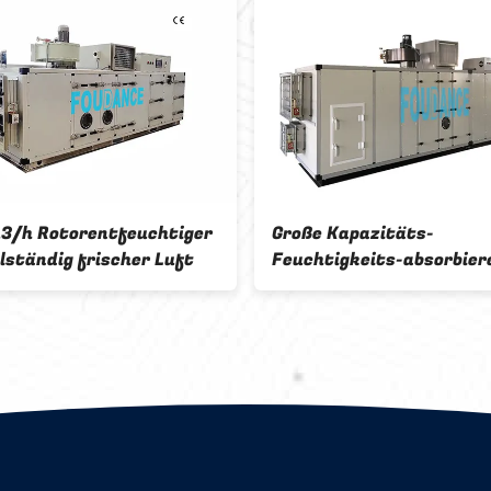
ustrielles
Trocknendes trockenes
tor-Trockenmittel,
Luftsystem-industrielles
gkeit RH≤25%
Trockenmittel für
pharmazeutisches RH≤30%