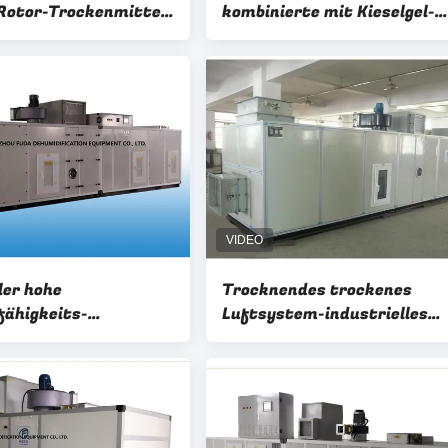
-Rotor-Trockenmittel,
kombinierte mit Kieselgel-
tigkeit RH≤25%
Rotor-Trockenmittel RH≤2
ler hohe
Trocknendes trockenes
fähigkeits-
Luftsystem-industrielles
er Rotor-
Trockenmittel für
ittel-Entwurf
pharmazeutisches RH≤30%