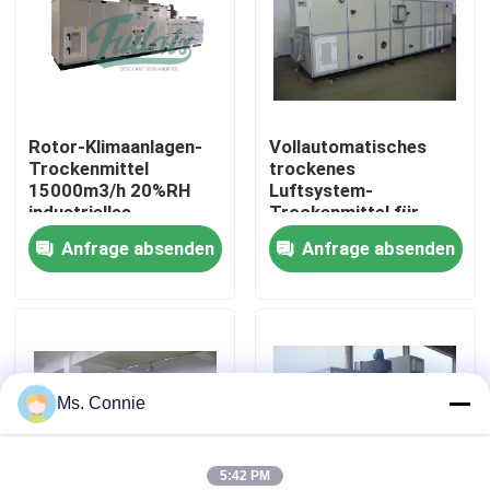
Fabrik-Ausflug
Qualitätskontrolle
Rotor-Klimaanlagen-
Vollautomatisches
Trockenmittel
trockenes
15000m3/h 20%RH
Luftsystem-
Treten Sie mit uns in Verbindung
industrielles
Trockenmittel für
trocknendes
Luft-
Anfrage absenden
Anfrage absenden
Temp/Luftfeuchteregelun
Nachrichten
industrielles trocknendes Trockenmittel
Ms. Connie
industrielles Lufttrockenmittel
Niedrige Feuchtigkeits-Trockenmittel
5:42 PM