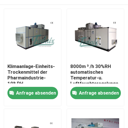
Klimaanlage-Einheits-
8000m ³ /h 30%RH
Trockenmittel der
automatisches
Pharmaindustrie-
Temperatur-u.
10%RH
Luftfeuchteregelungs-
trocknendes
Haus
Anfrage absenden
Anfrage absenden
Trockenmittel
Produkte
Über uns