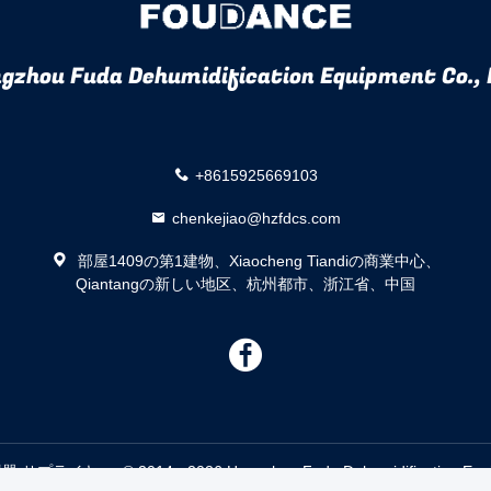
gzhou Fuda Dehumidification Equipment Co., 
+8615925669103
chenkejiao@hzfdcs.com
部屋1409の第1建物、Xiaocheng Tiandiの商業中心、
Qiantangの新しい地区、杭州都市、浙江省、中国
描
述
© 2014 - 2026 Hangzhou Fuda Dehumidification Equipment C