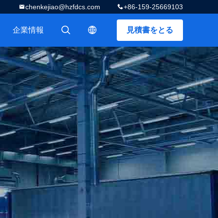
chenkejiao@hzfdcs.com
+86-159-25669103
企業情報
見積書をとる
描述
描述