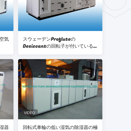
空気
スウェーデンProfluteの
Desiccantの回転子が付いている
低い露点の産業空気除湿の単位
湿器
回転式車輪の低い湿気の除湿器の極