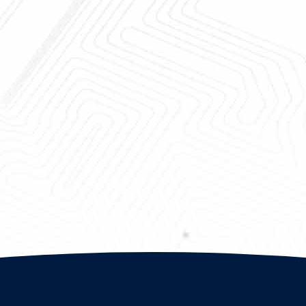
吸着低い湿気の回転子の産業除湿器
二重車輪の低い
の単位経済的な 8.49kw
の吸着産業除湿