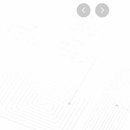
prev
next
luteの
リチウム電池の低い露点の産業空気
の回転子が付いている
除湿器の倍の車輪
空気除湿の単位