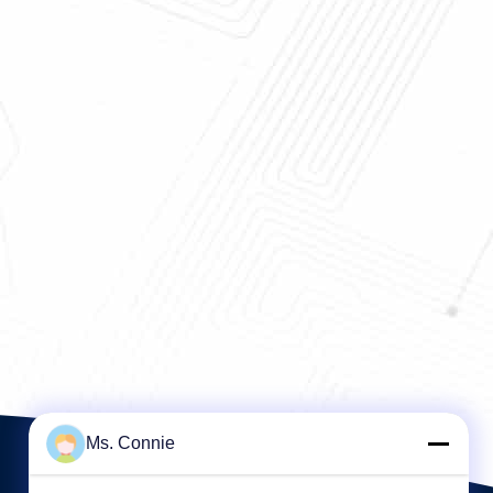
湿気の除湿器、湿気
回転式車輪の低い湿気の除湿器の極
器
度の乾いた空気の露点< -45 C
Ms. Connie