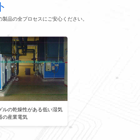
ト
の製品の全プロセスにご安心ください。
DPTの≤ -40℃を供給する極度の乾
スウェーデンProf
いた空気が付いている二重乾燥性が
Desiccant
ある回転子の低い湿気の除湿器
低い露点の産業