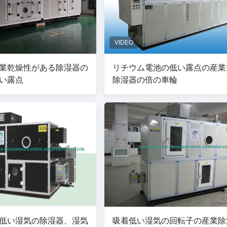
業乾燥性がある除湿器の
リチウム電池の低い露点の産業
い露点
除湿器の倍の車輪
低い湿気の除湿器、湿気
吸着低い湿気の回転子の産業除