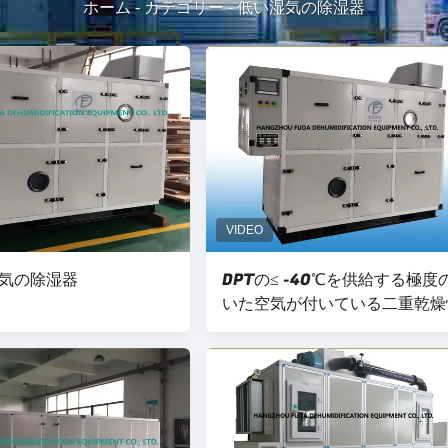
ホーム
-
カテゴリー
-
低い湿気の除湿器
気の除湿器
DPTの≤ -40℃を供給する極度
いた空気が付いている二重乾燥
ある回転子の低い湿気の除湿器