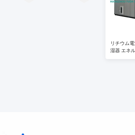
リチウム電
湿器 エネ