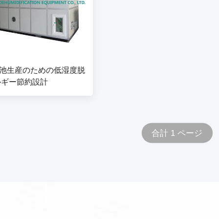
池生産のための低湿度脱
ルギー節約設計
合計 1 ページ