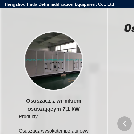
Hangzhou Fuda Dehumidification Equipment Co., Ltd.
O
Osuszacz z wirnikiem
osuszającym 7,1 kW
Produkty
-
Osuszacz wysokotemperaturowy