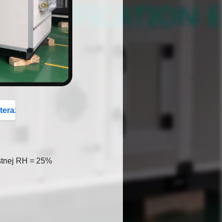
button
teraz
stnej RH = 25%