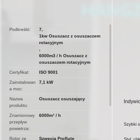
butto
Podkreślić
7
,
1kw Osuszacz z osuszaczem
rotacyjnym
,
6000m3 / h Osuszacz z
osuszaczem rotacyjnym
Certyfikat
ISO 9001
Zainstalowan
7,1 kW
a moc
Nazwa
Osuszacz osuszający
Indywi
produktu
Znamionowy
6000m³ / h
przepływ
Szybki s
powietrza
Rotor ze
Szwecja Proflute
Styl: ch