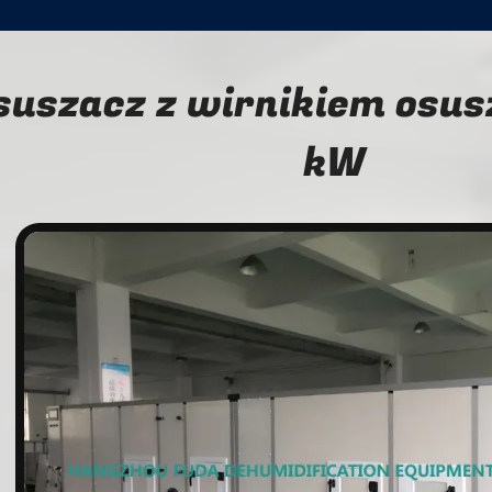
suszacz z wirnikiem osus
kW