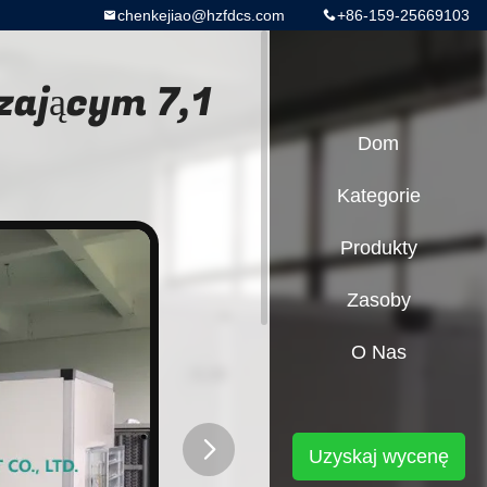
chenkejiao@hzfdcs.com
+86-159-25669103
zającym 7,1
Dom
Kategorie
Produkty
Zasoby
O Nas
Uzyskaj wycenę