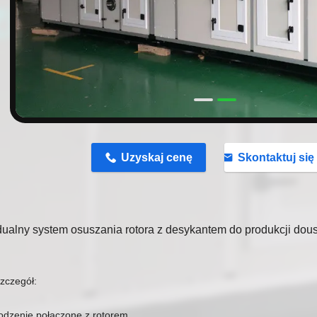
n
Uzyskaj cenę
Skontaktuj się 
dualny system osuszania rotora z desykantem do produkcji dou
zczegół:
łodzenie połączone z rotorem