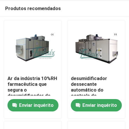
Produtos recomendados
Ar da indústria 10%RH
desumidificador
farmacêutica que
dessecante
segura o
automático do
Casa
desumidificador da
controle da
unidade
temperatura & de
Enviar inquérito
Enviar inquérito
umidade do ³ /h
Produtos
30%RH de 8000m
Sobre nós