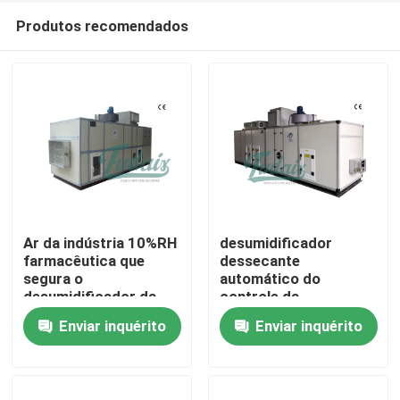
Produtos recomendados
Ar da indústria 10%RH
desumidificador
farmacêutica que
dessecante
segura o
automático do
Casa
desumidificador da
controle da
unidade
temperatura & de
Enviar inquérito
Enviar inquérito
umidade do ³ /h
Produtos
30%RH de 8000m
Sobre nós