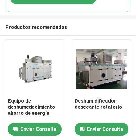
Productos recomendados
Hogar
Equipo de
Deshumidificador
deshumedecimiento
desecante rotatorio
ahorro de energía
Productos
Enviar Consulta
Enviar Consulta
Sobre nosotros