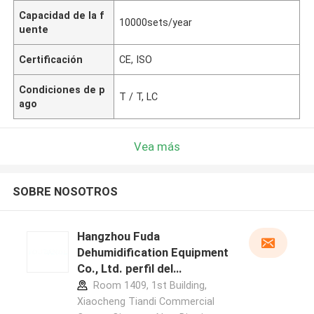
Capacidad de la f
10000sets/year
uente
Certificación
CE, ISO
Condiciones de p
T / T, LC
ago
Vea más
SOBRE NOSOTROS
Hangzhou Fuda
Dehumidification Equipment
Co., Ltd. perfil del
fabricante
Room 1409, 1st Building,
Xiaocheng Tiandi Commercial