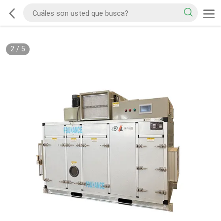
2
/
5