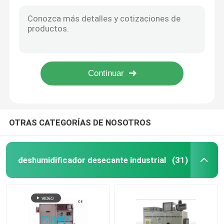
Gel de silicona de alta temperatura del deshumidificador de la rueda rotatoria para farmacéutico
Equipo desecante industrial de la rueda del gel de silicona para el almacenamiento 50kg/H
equipo de deshumedecimiento
Pequeño deshumidificador desecante industrial de Airfow para los instrumentos de precisión
Deshumidificador desecante industrial de la rueda rotatoria para 23.8kg industrial farmacéutico/H
Deshumidificador desecante del rotor
Industria farmacéutica Dehumidifer del rotor desecante para el aire seco el 30%
Deshumidificador desecante industrial automático, control de humedad bajo estupendo del aire
Deshumidificador desecante de la rueda
sistemas industriales de la deshumidificación
OTRAS CATEGORÍAS DE NOSOTROS
Deshumidificador móvil
deshumidificador desecante industrial
(31)
Secador desecante industrial del aire
deshumidificador solo del soporte