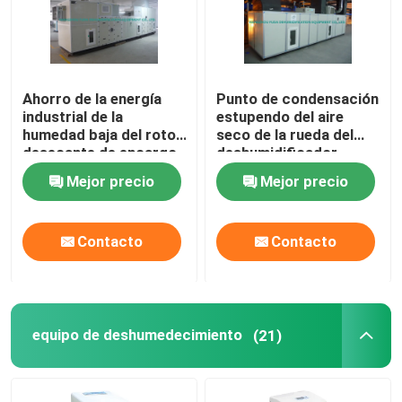
Ahorro de la energía
Punto de condensación
industrial de la
estupendo del aire
humedad baja del rotor
seco de la rueda del
desecante de encargo
deshumidificador
del deshumidificador
rotatorio de la
Mejor precio
Mejor precio
humedad baja < -45 C
Contacto
Contacto
equipo de deshumedecimiento
(21)