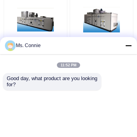
Equipo desecante
Deshumidificador
Ms. Connie
rotatorio industrial del
desecante automático
deshumidificador para
del rotor del control de
el aire que seca el
humedad, derecho el
11:52 PM
RH≤30%
≤40%
Mejor precio
Mejor precio
Good day, what product are you looking 
for?
Contacto
Contacto
Vea más