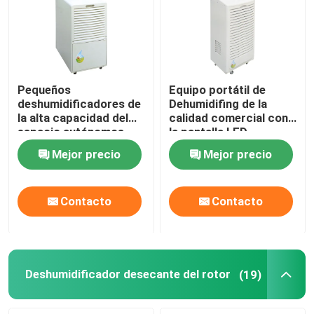
Pequeños
Equipo portátil de
deshumidificadores de
Dehumidifing de la
la alta capacidad del
calidad comercial con
espacio autónomos
la pantalla LED
para la instalación
130L/día
Mejor precio
Mejor precio
rápida y fácil
Contacto
Contacto
Deshumidificador desecante del rotor
(19)