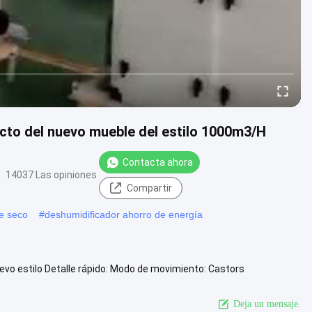
cto del nuevo mueble del estilo 1000m3/H
Contacta ahora
14037 Las opiniones
Compartir
re seco
#
deshumidificador ahorro de energía
vo estilo Detalle rápido: Modo de movimiento: Castors
ia Proflute ...
Ver más
Deja un mensaje.