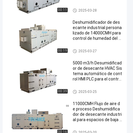
strial RH≤20%
deshumidificador desecante i
00:11
2025-03-28
ndustrial
Deshumidificador de des
ecante industrial persona
lizado de 14000CMH para
control de humedad del ai
re con 30%RH
deshumidificador desecante i
00:19
2025-03-27
ndustrial
5000 m3/h Desumidificad
or de desecante HVAC Sis
tema automático de cont
rol HMI PLC para el control
de humedad industrial
deshumidificador desecante i
00:39
2025-03-25
ndustrial
11000CMH Flujo de aire d
e proceso Deshumidifica
dor de desecante industri
al para espacios de baja h
umedad
deshumidificador desecante i
00:16
2025-03-20