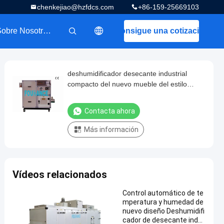
chenkejiao@hzfdcs.com
+86-159-25669103
Sobre Nosotros
Consigue una cotización
描述
deshumidificador desecante industrial
compacto del nuevo mueble del estilo
1000m3/H
Contacta ahora
Más información
Vídeos relacionados
Control automático de te
mperatura y humedad de
nuevo diseño Deshumidifi
cador de desecante indu