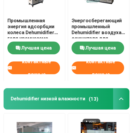
Промышленная
Энергосберегающий
энергия адсорбции
промышленный
колеса Dehumidifier
Dehumidifier воздуха
геля кремнезема
осушителя для
воздуха эффективная
лаборатории
Лучшая цена
Лучшая цена
контактные
контактные
данные
данные
Dehumidifier низкой влажности
(13)