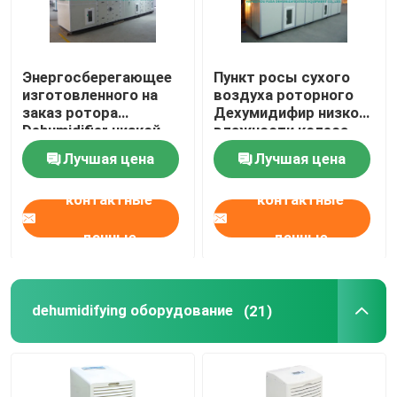
Энергосберегающее
Пункт росы сухого
изготовленного на
воздуха роторного
заказ ротора
Дехумидифир низкой
Dehumidifier низкой
влажности колеса
влажности
супер < -45 к
Лучшая цена
Лучшая цена
осушителя
промышленное
контактные
контактные
данные
данные
dehumidifying оборудование
(21)