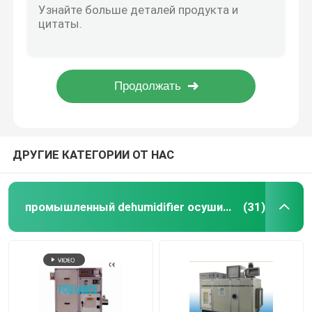
Оборудование осушителя колеса геля кремнезема промышленное для хранения 50kg/H
dehumidifying оборудование
Небольшой Dehumidifier осушителя Airfow промышленный для аппаратур точности
Dehumidifier осушителя роторного колеса промышленный для фармацевтического промышленного 23.8kg/h
Фармацевтическая промышленность Dehumidifer ротора осушителя на сухой воздух 30%
Dehumidifier ротора осушителя
Автоматический промышленный Dehumidifier осушителя, супер низкое управление влажности воздуха
Dehumidifier колеса осушителя
ДРУГИЕ КАТЕГОРИИ ОТ НАС
промышленные системы влагоотделения
промышленный dehumidifier осушителя
(31)
Передвижной Dehumidifier
Промышленный сушильщик воздуха осушителя
dehumidifier стойки один