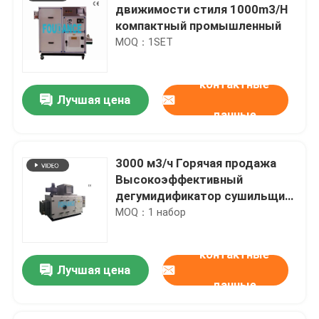
движимости стиля 1000m3/H
компактный промышленный
MOQ：1SET
контактные
Лучшая цена
данные
3000 м3/ч Горячая продажа
Высокоэффективный
дегумидификатор сушильщик
воздуха промышленный
MOQ：1 набор
контактные
Лучшая цена
данные