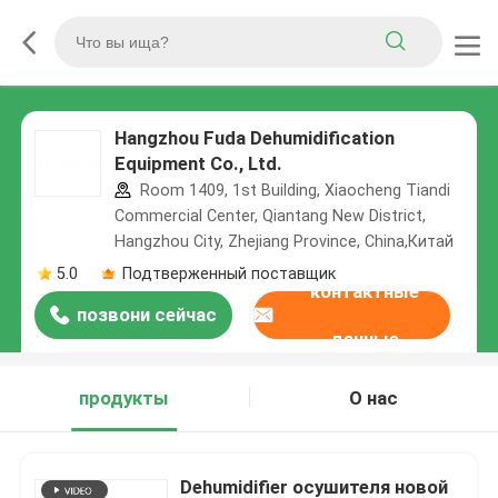
Hangzhou Fuda Dehumidification
Equipment Co., Ltd.
Room 1409, 1st Building, Xiaocheng Tiandi
Commercial Center, Qiantang New District,
Hangzhou City, Zhejiang Province, China,Китай
5.0
Подтверженный поставщик
контактные
позвони сейчас
данные
продукты
О нас
Dehumidifier осушителя новой