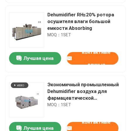
Dehumidifier RH≤20% ротора
осушителя влаги большой
емкости Absorbing
MOQ：1SET
контактные
Лучшая цена
данные
Экономичный промышленный
Dehumidifier воздуха для
фармацевтической
промышленности, блока AHU
MOQ：1SET
контактные
Лучшая цена