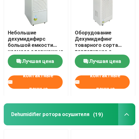
Небольшие
Оборудование
дехумидифирс
Дехумидифинг
большой емкости
товарного сорта
космоса сдержанные
портативное с
для быстрой и легкой
дисплеем СИД 130Л/
Лучшая цена
Лучшая цена
установки
днем
контактные
контактные
данные
данные
Dehumidifier ротора осушителя
(19)