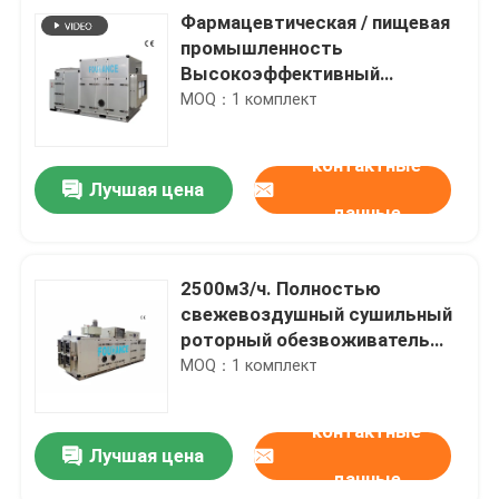
Фармацевтическая / пищевая
промышленность
Высокоэффективный
дегумидатор только с
MOQ：1 комплект
осушителем
контактные
Лучшая цена
данные
2500м3/ч. Полностью
свежевоздушный сушильный
роторный обезвоживатель
RH≤20%
MOQ：1 комплект
контактные
Лучшая цена
данные