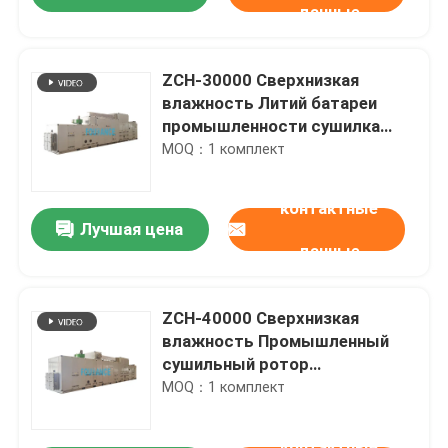
данные
ZCH-30000 Сверхнизкая
влажность Литий батареи
промышленности сушилка
обезвоживатель DP<-40°C
MOQ：1 комплект
контактные
Лучшая цена
данные
Дом
ZCH-40000 Сверхнизкая
влажность Промышленный
сушильный ротор
Продукты
дегумидификатор DP<-40°C
MOQ：1 комплект
О нас
контактные