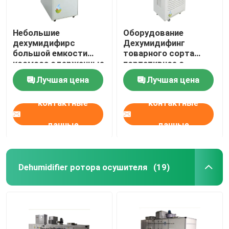
Небольшие
Оборудование
дехумидифирс
Дехумидифинг
большой емкости
товарного сорта
космоса сдержанные
портативное с
для быстрой и легкой
дисплеем СИД 130Л/
Лучшая цена
Лучшая цена
установки
днем
контактные
контактные
данные
данные
Dehumidifier ротора осушителя
(19)