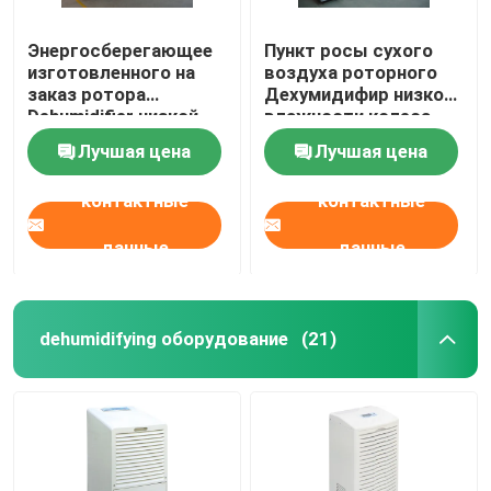
Энергосберегающее
Пункт росы сухого
изготовленного на
воздуха роторного
заказ ротора
Дехумидифир низкой
Dehumidifier низкой
влажности колеса
влажности
супер < -45 к
Лучшая цена
Лучшая цена
осушителя
промышленное
контактные
контактные
данные
данные
dehumidifying оборудование
(21)