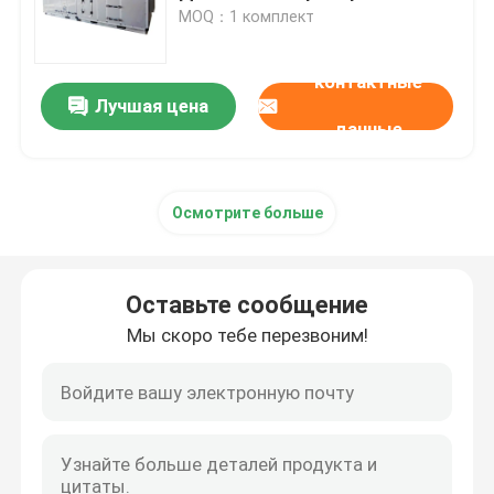
Фармацевтический
MOQ：1 комплект
обезвоживатель
Путешествие фабрики
контактные
Лучшая цена
данные
Проверка качества
Свяжитесь мы
Осмотрите больше
Новости
Оставьте сообщение
Мы скоро тебе перезвоним!
промышленный dehumidifier осушителя
промышленный dehumidifier воздуха
Dehumidifier низкой влажности