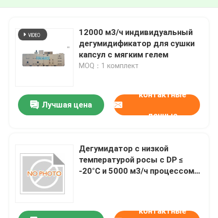
12000 м3/ч индивидуальный
дегумидификатор для сушки
капсул с мягким гелем
MOQ：1 комплект
контактные
Лучшая цена
данные
Дегумидатор с низкой
температурой росы с DP ≤
-20°C и 5000 м3/ч процессом
воздушного потока для
фармацевтических
применений
контактные