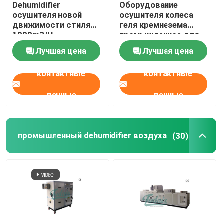
Dehumidifier
Оборудование
осушителя новой
осушителя колеса
Высокотемпературный Dehumidifier
движимости стиля
геля кремнезема
1000m3/H
промышленное для
компактный
хранения 50kg/H
Лучшая цена
Лучшая цена
промышленный
Промышленное оборудование для сушки
контактные
контактные
dehumidifier кондиционера воздуха
данные
данные
Dehumidifier осушителя пищевой промышленности
промышленный dehumidifier воздуха
(30)
Dehumidifier осушителя фармацевтической промы
Dehumidifier осушителя индустрии батареи лития