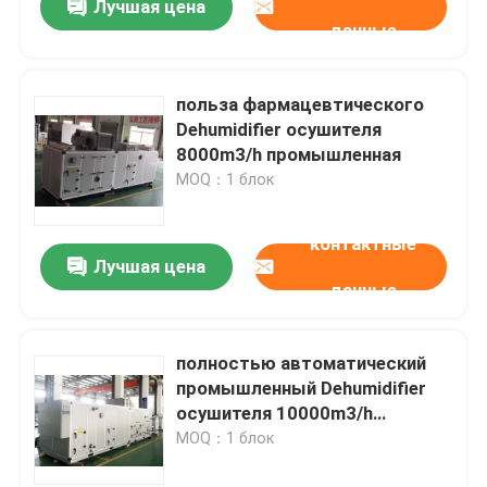
Лучшая цена
данные
польза фармацевтического
Dehumidifier осушителя
8000m3/h промышленная
MOQ：1 блок
контактные
Лучшая цена
данные
полностью автоматический
промышленный Dehumidifier
осушителя 10000m3/h
сделанный в Китае
MOQ：1 блок