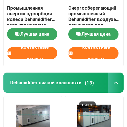
Промышленная
Энергосберегающий
энергия адсорбции
промышленный
колеса Dehumidifier
Dehumidifier воздуха
геля кремнезема
осушителя для
воздуха эффективная
лаборатории
Лучшая цена
Лучшая цена
контактные
контактные
данные
данные
Dehumidifier низкой влажности
(13)