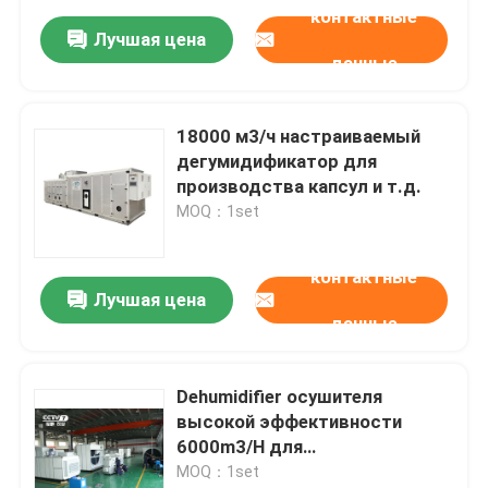
контактные
Лучшая цена
данные
18000 м3/ч настраиваемый
дегумидификатор для
производства капсул и т.д.
MOQ：1set
контактные
Лучшая цена
данные
Dehumidifier осушителя
высокой эффективности
6000m3/H для
фармацевтической
MOQ：1set