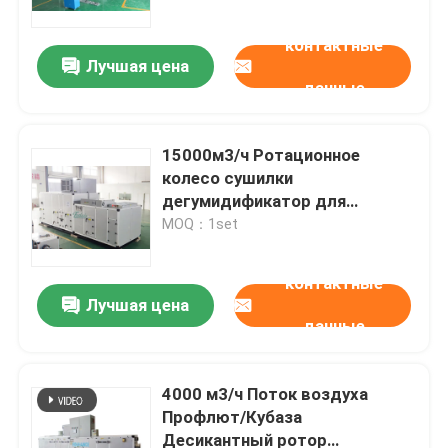
промышленности
контактные
Лучшая цена
данные
15000м3/ч Ротационное
колесо сушилки
дегумидификатор для
производства таблеток
MOQ：1set
контактные
Лучшая цена
Дом
данные
Продукты
4000 м3/ч Поток воздуха
Профлют/Кубаза
Десикантный ротор
О нас