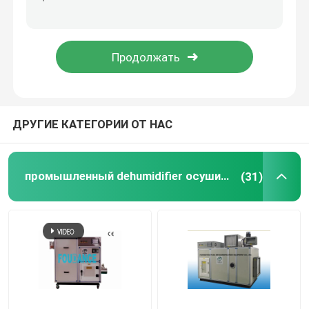
dehumidifying оборудование
Dehumidifier ротора осушителя
Dehumidifier колеса осушителя
ДРУГИЕ КАТЕГОРИИ ОТ НАС
промышленные системы влагоотделения
промышленный dehumidifier осушителя
(31)
Передвижной Dehumidifier
Промышленный сушильщик воздуха осушителя
dehumidifier стойки один