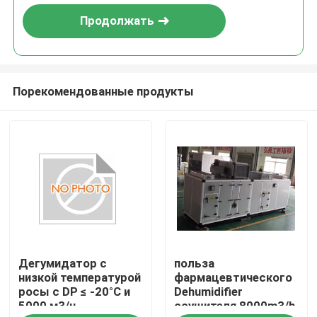
Продолжать
Порекомендованные продукты
Дом
Дегумидатор с
польза
Продукты
низкой температурой
фармацевтического
росы с DP ≤ -20°C и
Dehumidifier
5000 м3/ч
осушителя 8000m3/h
О нас