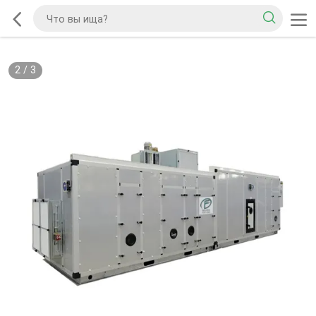
2
/
3