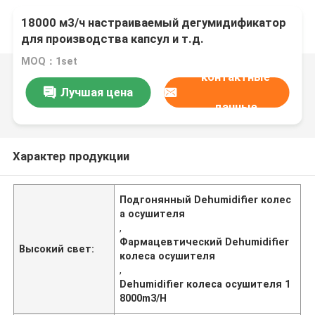
18000 м3/ч настраиваемый дегумидификатор
для производства капсул и т.д.
MOQ：1set
контактные
Лучшая цена
данные
Характер продукции
Подгонянный Dehumidifier колес
а осушителя
,
Фармацевтический Dehumidifier
Высокий свет:
колеса осушителя
,
Dehumidifier колеса осушителя 1
8000m3/H