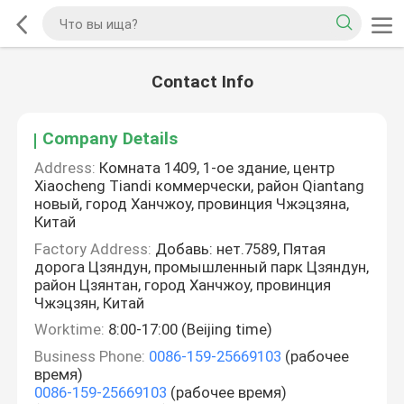
Contact Info
Company Details
Address:
Комната 1409, 1-ое здание, центр
Xiaocheng Tiandi коммерчески, район Qiantang
новый, город Ханчжоу, провинция Чжэцзяна,
Китай
Factory Address:
Добавь: нет.7589, Пятая
дорога Цзяндун, промышленный парк Цзяндун,
район Цзянтан, город Ханчжоу, провинция
Чжэцзян, Китай
Worktime:
8:00-17:00 (Beijing time)
Business Phone:
0086-159-25669103
(рабочее
время)
0086-159-25669103
(рабочее время)