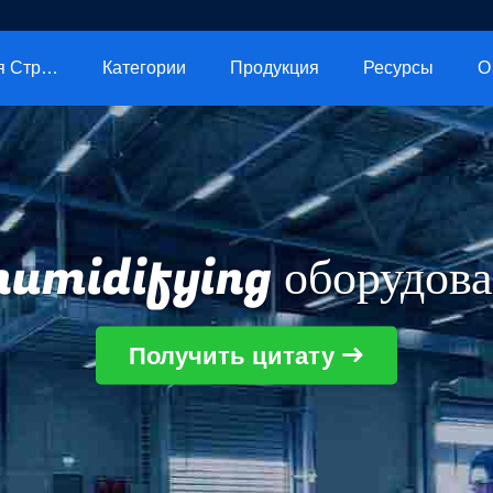
Главная Страница
Категории
Продукция
Ресурсы
О
umidifying оборудов
Получить цитату