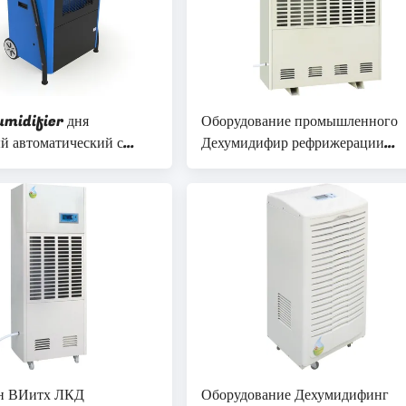
midifier дня
Оборудование промышленного
й автоматический с
Дехумидифир рефрижерации
СИД
Дехумидифинг на РХ 50% хран
ан ВИитх ЛКД
Оборудование Дехумидифинг