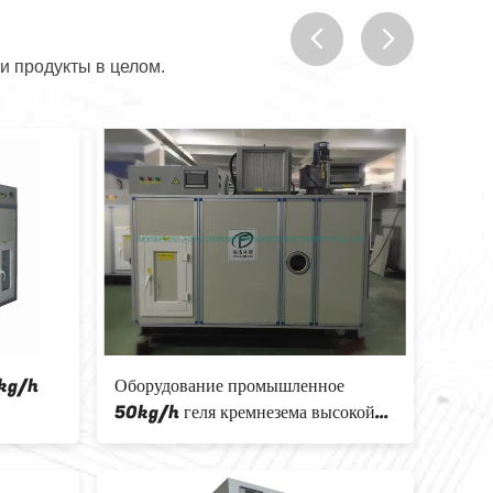
и продукты в целом.
prev
next
промышленного
Энергосберегающие автоматические
ефрижерации
размораживают Дехумидифинг
на РХ 50% хранения
оборудование с емкостью 10кг/х