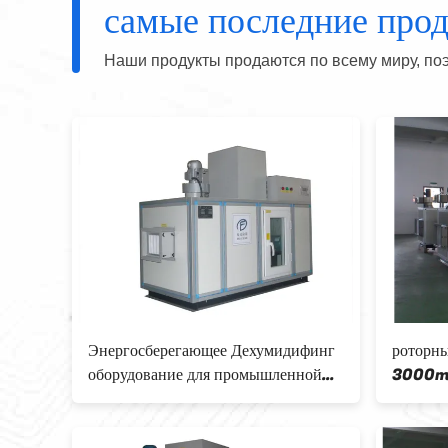
самые последние про
Наши продукты продаются по всему миру, поэ
ушителя 50kg/h
Оборудование промышленное
я ³ /h
50kg/h геля кремнезема высокой
й промышленности
эффективности Dehumidifying