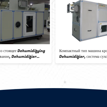
Дехумидифир 150Л/день
Оборудование 
увлажнителя промышленной
товарного сорта
рефрижерации высокой
дисплеем СИД 
эффективности небольшой