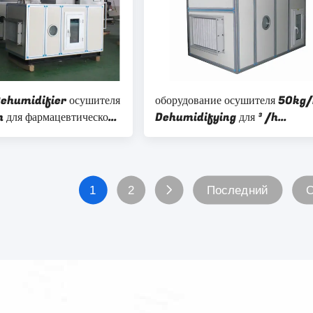
ehumidifier осушителя
оборудование осушителя 50kg
для фармацевтической
Dehumidifying для ³ /h
ности 23.8kg/h
фармацевтической промышленн
7000m
1
2
Последний
О