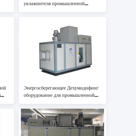
увлажнителя промышленной
рефрижерации высокой
эффективности небольшой
шой
Энергосберегающее Дехумидифинг
я
оборудование для промышленной
емкости запоминающего устройства
7.2кг/х