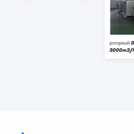
роторный D
3000m3/h 
промышлен