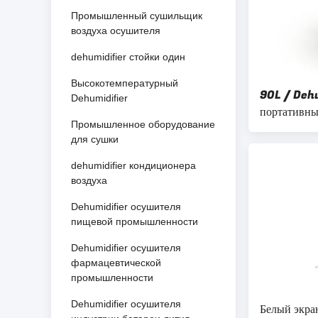
Промышленный сушильщик
воздуха осушителя
dehumidifier стойки один
Высокотемпературный
90L / Dehu
Dehumidifier
портативны
Промышленное оборудование
дисплеем 
для сушки
dehumidifier кондиционера
воздуха
Dehumidifier осушителя
пищевой промышленности
Dehumidifier осушителя
фармацевтической
промышленности
Dehumidifier осушителя
Белый экр