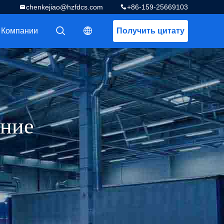
chenkejiao@hzfdcs.com
+86-159-25669103
 Компании
Получить цитату
描述
描述
ание