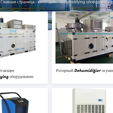
Главная страница
-
категории
-
dehumidifying оборудование
егающее
Роторный Dehumidifier осуши
ying оборудование