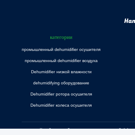
Han
категории
промышленный dehumidifier осушителя
промышленный dehumidifier воздуха
Dehumidifier низкой влажности
dehumidifying оборудование
Dehumidifier ротора осушителя
Dehumidifier колеса осушителя
Китай хороший качество промышленный dehumidif