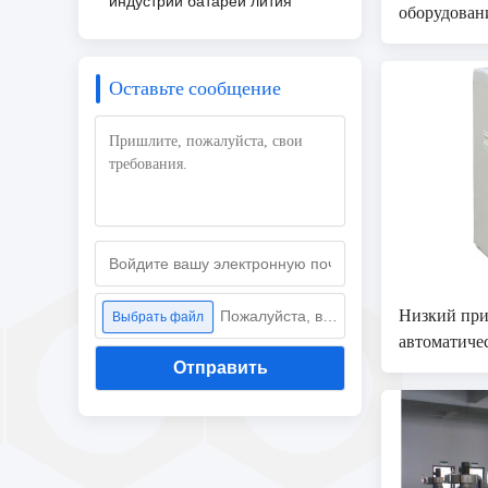
индустрии батареи лития
оборудован
автоматиче
Дехумидиф
Оставьте сообщение
Низкий при
Пожалуйста, выберите файл
Выбрать файл
автоматиче
температур
Отправить