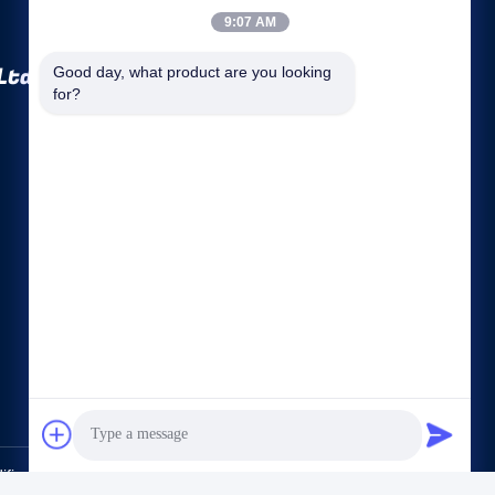
9:07 AM
Ltd.
Good day, what product are you looking 
for?
Быстрые ссылки
Компании
Наша фабрика
контроль качества
Карта сайта
политика конфиденциальности
контактные данные
tion Equipment Co., Ltd.. All Rights Reserved.