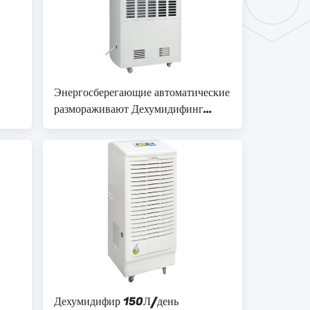
Энергосберегающие автоматические
размораживают Дехумидифинг
ения
оборудование с емкостью 10кг/х
Дехумидифир 150Л/день