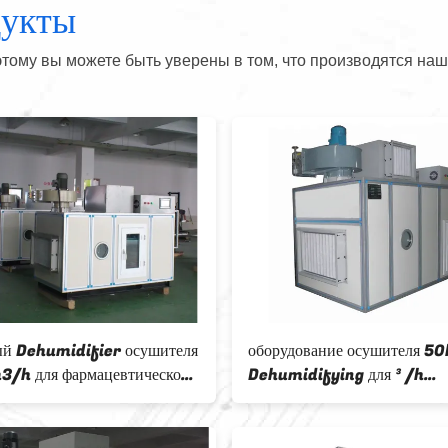
дукты
тому вы можете быть уверены в том, что производятся наш
90L / Dehumidifier дня
Оборудование 
портативный автоматический с
Дехумидифир р
дисплеем СИД
Дехумидифинг 