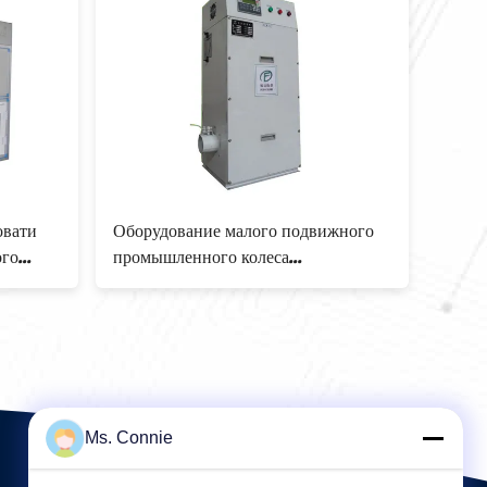
Дехумидифинг
Небольшие дехумидифирс большой
 портативное с
емкости космоса сдержанные для
130Л/днем
быстрой и легкой установки
Ms. Connie