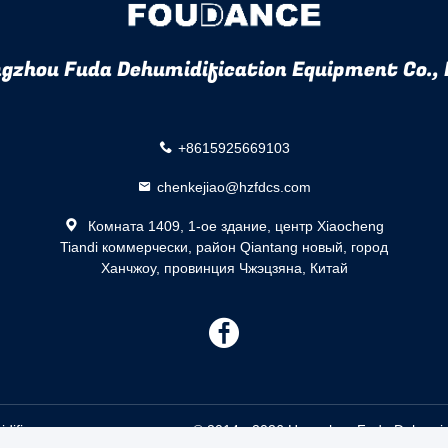
gzhou Fuda Dehumidification Equipment Co., 
+8615925669103
chenkejiao@hzfdcs.com
Комната 1409, 1-ое здание, центр Xiaocheng
Tiandi коммерчески, район Qiantang новый, город
Ханчжоу, провинция Чжэцзяна, Китай
描
述
ier осушителя поставщик. © 2014 - 2026 Hangzhou Fuda Dehumidifica