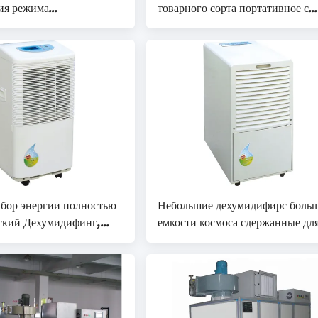
ия режима
товарного сорта портативное с
ского управления
дисплеем СИД 130Л/днем
инг
бор энергии полностью
Небольшие дехумидифирс боль
ский Дехумидифинг,
емкости космоса сдержанные дл
а 5-38℃ работы
быстрой и легкой установки