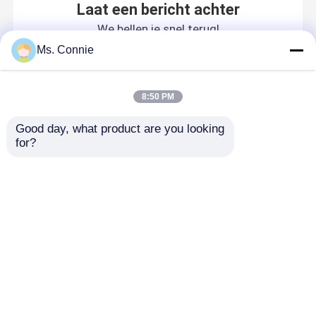
Laat een bericht achter
We bellen je snel terug!
Ms. Connie
8:50 PM
Good day, what product are you looking 
for?
Thuis
Ongeveer ons
Contacteer ons
Desktop Site
Sitemap
Privacybeleid