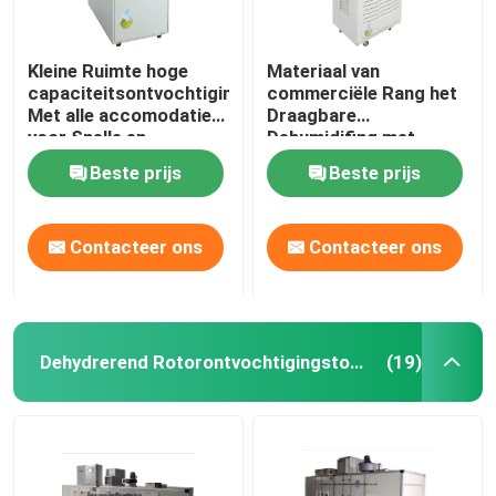
Kleine Ruimte hoge
Materiaal van
capaciteitsontvochtigingstoestellen
commerciële Rang het
Met alle accomodatie
Draagbare
voor Snelle en
Dehumidifing met
Gemakkelijke Installatie
LEIDENE Vertoning
Beste prijs
Beste prijs
130L /dag
Contacteer ons
Contacteer ons
Dehydrerend Rotorontvochtigingstoestel
(19)