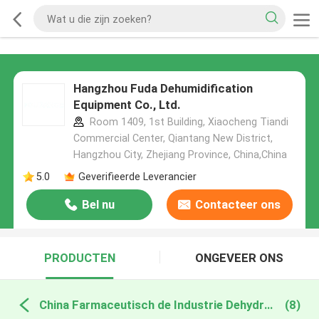
Hangzhou Fuda Dehumidification
Equipment Co., Ltd.
Room 1409, 1st Building, Xiaocheng Tiandi
Commercial Center, Qiantang New District,
Hangzhou City, Zhejiang Province, China,China
5.0
Geverifieerde Leverancier
Bel nu
Contacteer ons
PRODUCTEN
ONGEVEER ONS
China Farmaceutisch de Industrie Dehydrerend Ontvochtigingstoestel
(8)