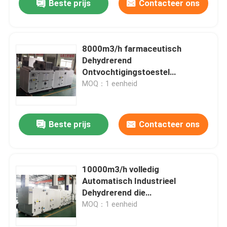
Beste prijs
Contacteer ons
8000m3/h farmaceutisch
Dehydrerend
Ontvochtigingstoestel
Industrieel Gebruik
MOQ：1 eenheid
Beste prijs
Contacteer ons
10000m3/h volledig
Automatisch Industrieel
Dehydrerend die
Ontvochtigingstoestel in China
MOQ：1 eenheid
wordt gemaakt