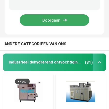
het ontwateren van materiaal
Dehydrerend Rotorontvochtigingstoestel
Dehydrerend Wielontvochtigingstoestel
ANDERE CATEGORIEËN VAN ONS
industriële ontvochtigingssystemen
industrieel dehydrerend ontvochtigingstoestel
(31)
Mobiel Ontvochtigingstoestel
Industriële Dehydrerende Luchtdroger
tribune alleen ontvochtigingstoestel