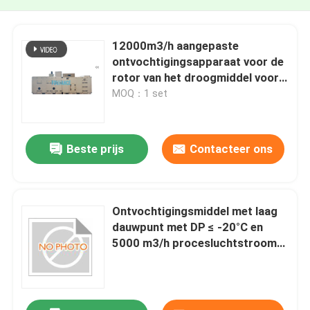
12000m3/h aangepaste
ontvochtigingsapparaat voor de
rotor van het droogmiddel voor
het drogen van capsules met
MOQ：1 set
softgel
Beste prijs
Contacteer ons
Ontvochtigingsmiddel met laag
dauwpunt met DP ≤ -20°C en
5000 m3/h procesluchtstroom
voor farmaceutische
toepassingen