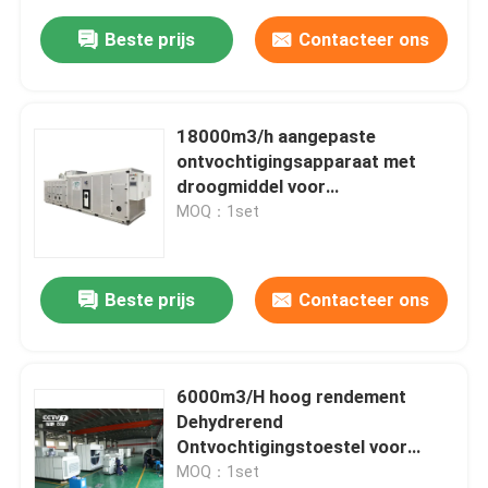
Beste prijs
Contacteer ons
18000m3/h aangepaste
ontvochtigingsapparaat met
droogmiddel voor
capsuleproductie enz.
MOQ：1set
Beste prijs
Contacteer ons
6000m3/H hoog rendement
Dehydrerend
Ontvochtigingstoestel voor
Farmaceutische Industrie
MOQ：1set