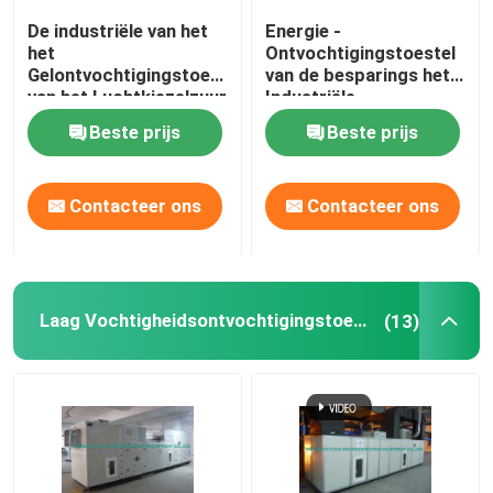
De industriële van het
Energie -
het
Ontvochtigingstoestel
Gelontvochtigingstoestel
van de besparings het
van het Luchtkiezelzuur
Industriële
Efficiënte Energie van
Dehydrerende Lucht
Beste prijs
Beste prijs
de het Wieladsorptie
voor Laboratorium
Contacteer ons
Contacteer ons
Laag Vochtigheidsontvochtigingstoestel
(13)