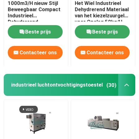
1000m3/H nieuw Stijl
Het Wiel Industrieel
Beweegbaar Compact
Dehydrerend Materiaal
Ontvochtigingstoestel op hoge temperatuur
Industrieel
van het kiezelzuurgel
Dehydrerend
voor Opslag 50kg/H
Ontvochtigingstoestel
Beste prijs
Beste prijs
Industriële drogen apparatuur
Contacteer ons
Contacteer ons
Airconditionerontvochtigingstoestel
Het Dehydrerende Ontvochtigingstoestel van de voeds
industrieel luchtontvochtigingstoestel
(30)
Farmaceutisch de Industrie Dehydrerend Ontvochtigin
De Industrie Dehydrerend Ontvochtigingstoestel van de