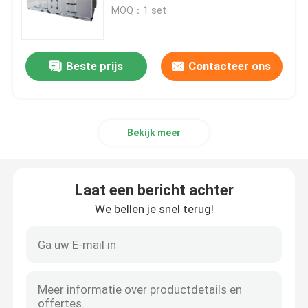
Farmaceutische
MOQ：1 set
ontvochtigingsapparaat
Fabrieksreis
Beste prijs
Contacteer ons
Kwaliteitscontrole
Contacteer ons
Bekijk meer
Nieuws
Laat een bericht achter
We bellen je snel terug!
industrieel dehydrerend ontvochtigingstoestel
industrieel luchtontvochtigingstoestel
Laag Vochtigheidsontvochtigingstoestel