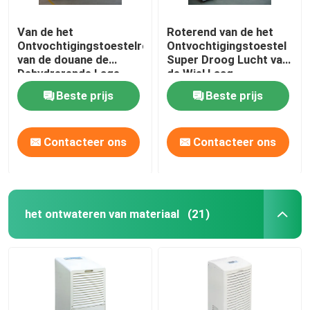
Van de het
Roterend van de het
Ontvochtigingstoestelrotor
Ontvochtigingstoestel
van de douane de
Super Droog Lucht van
Dehydrerende Lage
de Wiel Laag
Vochtigheid Industriële
Vochtigheid de
Beste prijs
Beste prijs
Energie - besparing
Dauwpunt < -45 C
Contacteer ons
Contacteer ons
het ontwateren van materiaal
(21)