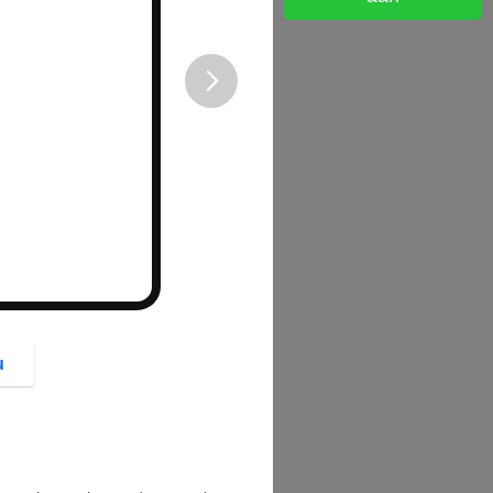
button
u