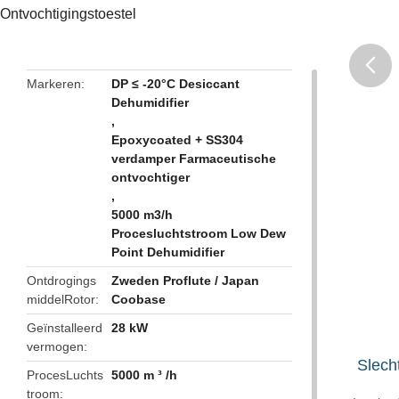
Ontvochtigingstoestel
Markeren
DP ≤ -20°C Desiccant
Dehumidifier
butto
,
Epoxycoated + SS304
verdamper Farmaceutische
ontvochtiger
,
5000 m3/h
Procesluchtstroom Low Dew
Point Dehumidifier
Ontdrogings
Zweden Proflute / Japan
middelRotor
Coobase
Geïnstalleerd
28 kW
vermogen
️ Slec
ProcesLuchts
5000 m ³ /h
troom