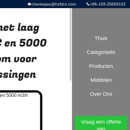
chenkejiao@hzfdcs.com
+86-159-25669103
met laag
C en 5000
Thuis
Categorieën
om voor
Producten
ssingen
Middelen
Over Ons
Vraag een offerte
aan