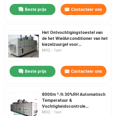
Beste prijs
Contacteer ons
Het Ontvochtigingstoestel van
de het WielAirconditioner van het
kiezelzuurgel voor
Farmaceutische Industrie
MOQ：1set
Beste prijs
Contacteer ons
8000m ³ /h 30%RH Automatisch
Temperatuur &
Vochtigheidscontrole
Dehydrerend
MOQ：1set