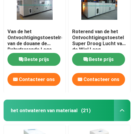
Van de het
Roterend van de het
Ontvochtigingstoestelrotor
Ontvochtigingstoestel
van de douane de
Super Droog Lucht van
Dehydrerende Lage
de Wiel Laag
Vochtigheid Industriële
Vochtigheid de
Beste prijs
Beste prijs
Energie - besparing
Dauwpunt < -45 C
Contacteer ons
Contacteer ons
het ontwateren van materiaal
(21)