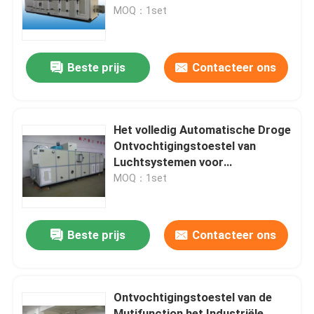
Eenheid overhandigen
MOQ：1set
Fabrieksreis
Beste prijs
Contacteer ons
Kwaliteitscontrole
Contacteer ons
Het volledig Automatische Droge
Ontvochtigingstoestel van
Luchtsystemen voor
Nieuws
Luchttemperaturen/Vochtigheidscon
MOQ：1set
industrieel dehydrerend ontvochtigingstoestel
Beste prijs
Contacteer ons
industrieel luchtontvochtigingstoestel
Ontvochtigingstoestel van de
Laag Vochtigheidsontvochtigingstoestel
Mutifunction het Industriële