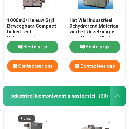
1000m3/H nieuw Stijl
Het Wiel Industrieel
Beweegbaar Compact
Dehydrerend Materiaal
Industrieel
van het kiezelzuurgel
Dehydrerend
voor Opslag 50kg/H
Ontvochtigingstoestel
Beste prijs
Beste prijs
Contacteer ons
Contacteer ons
industrieel luchtontvochtigingstoestel
(30)