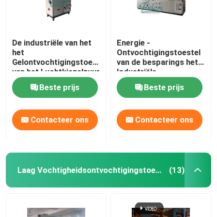
De industriële van het
Energie -
het
Ontvochtigingstoestel
Gelontvochtigingstoestel
van de besparings het
van het Luchtkiezelzuur
Industriële
Efficiënte Energie van
Dehydrerende Lucht
Beste prijs
Beste prijs
de het Wieladsorptie
voor Laboratorium
Contacteer ons
Contacteer ons
Laag Vochtigheidsontvochtigingstoestel
(13)