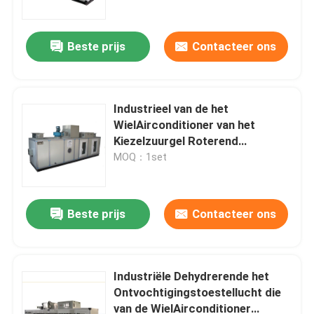
Ontvochtigingstoestel
Beste prijs
Contacteer ons
Industrieel van de het
WielAirconditioner van het
Kiezelzuurgel Roterend
Ontvochtigingstoestel 5000m ³
MOQ：1set
/h
Beste prijs
Contacteer ons
Huis
Producten
Industriële Dehydrerende het
Ontvochtigingstoestellucht die
van de WielAirconditioner
Ongeveer ons