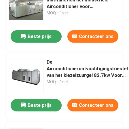
Airconditioner voor
Farmaceutische Industrie
MOQ：1set
het ontwateren van materiaal
Dehydrerend Rotorontvochtigingstoestel
Beste prijs
Contacteer ons
Dehydrerend Wielontvochtigingstoestel
De
Airconditionerontvochtigingstoestel
industriële ontvochtigingssystemen
van het kiezelzuurgel 82.7kw Voor
Farmaceutische Industrie
MOQ：1set
Mobiel Ontvochtigingstoestel
Beste prijs
Contacteer ons
Industriële Dehydrerende Luchtdroger
tribune alleen ontvochtigingstoestel