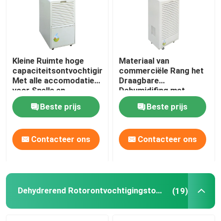
Kleine Ruimte hoge
Materiaal van
capaciteitsontvochtigingstoestellen
commerciële Rang het
Met alle accomodatie
Draagbare
voor Snelle en
Dehumidifing met
Gemakkelijke Installatie
LEIDENE Vertoning
Beste prijs
Beste prijs
130L /dag
Contacteer ons
Contacteer ons
Dehydrerend Rotorontvochtigingstoestel
(19)