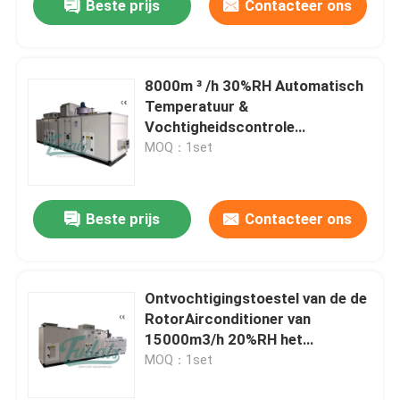
Beste prijs
Contacteer ons
8000m ³ /h 30%RH Automatisch
Temperatuur &
Vochtigheidscontrole
Dehydrerend
MOQ：1set
Ontvochtigingstoestel
Beste prijs
Contacteer ons
Ontvochtigingstoestel van de de
RotorAirconditioner van
15000m3/h 20%RH het
Industriële Dehydrerende
MOQ：1set