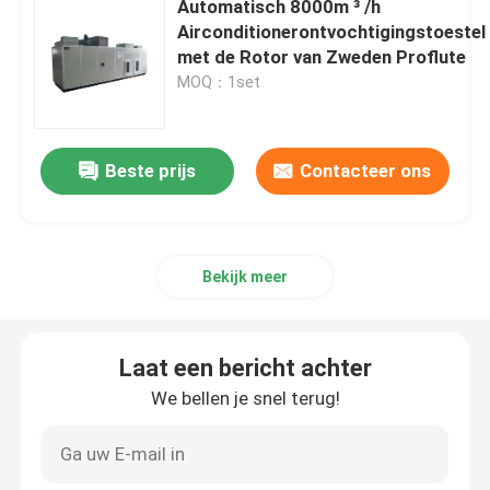
Automatisch 8000m ³ /h
Airconditionerontvochtigingstoestel
Ontvochtigingstoestel op hoge temperatuur
met de Rotor van Zweden Proflute
MOQ：1set
Industriële drogen apparatuur
Beste prijs
Contacteer ons
Airconditionerontvochtigingstoestel
Het Dehydrerende Ontvochtigingstoestel van de voeds
Bekijk meer
Farmaceutisch de Industrie Dehydrerend Ontvochtigin
Laat een bericht achter
We bellen je snel terug!
De Industrie Dehydrerend Ontvochtigingstoestel van de