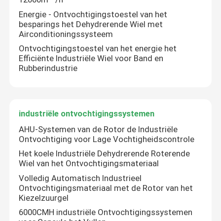
Energie - Ontvochtigingstoestel van het
besparings het Dehydrerende Wiel met
Fabrieksreis
Airconditioningssysteem
Ontvochtigingstoestel van het energie het
Efficiënte Industriële Wiel voor Band en
Kwaliteitscontrole
Rubberindustrie
Contacteer ons
industriële ontvochtigingssystemen
Nieuws
AHU-Systemen van de Rotor de Industriële
Ontvochtiging voor Lage Vochtigheidscontrole
industrieel dehydrerend ontvochtigingstoestel
Het koele Industriële Dehydrerende Roterende
Wiel van het Ontvochtigingsmateriaal
Volledig Automatisch Industrieel
industrieel luchtontvochtigingstoestel
Ontvochtigingsmateriaal met de Rotor van het
Kiezelzuurgel
6000CMH industriële Ontvochtigingssystemen
Laag Vochtigheidsontvochtigingstoestel