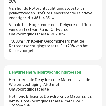
20%
Van het de Rotorontvochtigingstoestel van
pakketzweden Proflute Dehydrerende relatieve
vochtigheid ≤ 35% 4.85kw
Van de het Hoge rendement Dehydrerend Rotor
van de staat van Kunst Ontworpen
Ontvochtigingstoestel RH≤30%
15000m ³ /h Koelen Gecombineerd met de
Rotorontvochtigingstoestel RH≤20% van het
Kiezelzuurgel
Dehydrerend Wielontvochtigingstoestel
Huis
Het roterende Dehydrerende Materiaal van de
Wielontvochtiging, AHU met
Ontvochtigingstoestel
Producten
Het hoge Efficiënte Dehydrerende Materiaal van
het Wielontvochtigingstoestel met HVAC
Ongeveer ons
12000m ³ /h