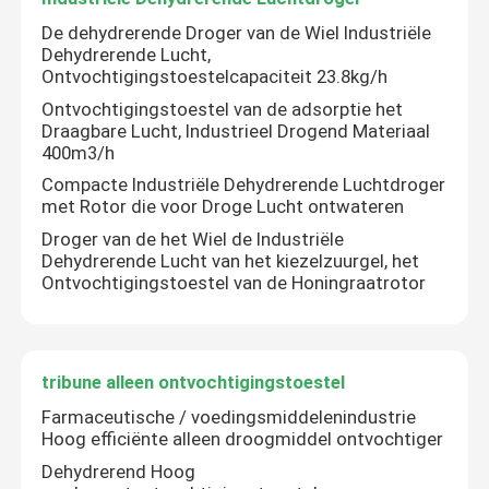
De dehydrerende Droger van de Wiel Industriële
Ontvochtigingstoestel op hoge temperatuur
Dehydrerende Lucht,
Ontvochtigingstoestelcapaciteit 23.8kg/h
Ontvochtigingstoestel van de adsorptie het
Industriële drogen apparatuur
Draagbare Lucht, Industrieel Drogend Materiaal
400m3/h
Compacte Industriële Dehydrerende Luchtdroger
Airconditionerontvochtigingstoestel
met Rotor die voor Droge Lucht ontwateren
Droger van de het Wiel de Industriële
Het Dehydrerende Ontvochtigingstoestel van de voeds
Dehydrerende Lucht van het kiezelzuurgel, het
Ontvochtigingstoestel van de Honingraatrotor
Farmaceutisch de Industrie Dehydrerend Ontvochtigin
tribune alleen ontvochtigingstoestel
De Industrie Dehydrerend Ontvochtigingstoestel van de
Farmaceutische / voedingsmiddelenindustrie
Hoog efficiënte alleen droogmiddel ontvochtiger
Dehydrerend Hoog