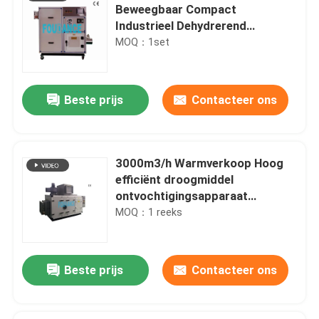
Beweegbaar Compact
Industrieel Dehydrerend
Ontvochtigingstoestel
MOQ：1set
Beste prijs
Contacteer ons
3000m3/h Warmverkoop Hoog
efficiënt droogmiddel
ontvochtigingsapparaat
Industrieel luchtdroger
MOQ：1 reeks
Beste prijs
Contacteer ons