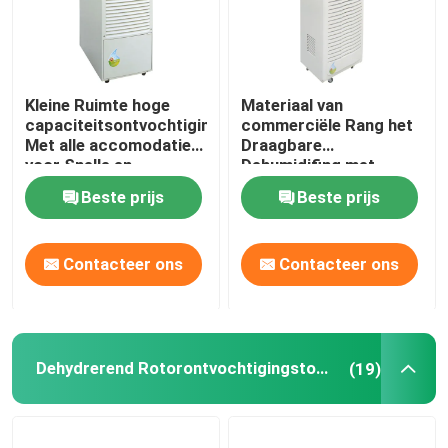
Kleine Ruimte hoge
Materiaal van
capaciteitsontvochtigingstoestellen
commerciële Rang het
Met alle accomodatie
Draagbare
voor Snelle en
Dehumidifing met
Gemakkelijke Installatie
LEIDENE Vertoning
Beste prijs
Beste prijs
130L /dag
Contacteer ons
Contacteer ons
Dehydrerend Rotorontvochtigingstoestel
(19)