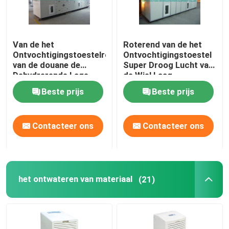
Van de het
Roterend van de het
Ontvochtigingstoestelrotor
Ontvochtigingstoestel
van de douane de
Super Droog Lucht van
Dehydrerende Lage
de Wiel Laag
Vochtigheid Industriële
Vochtigheid de
Beste prijs
Beste prijs
Energie - besparing
Dauwpunt < -45 C
Contacteer ons
Contacteer ons
het ontwateren van materiaal
(21)