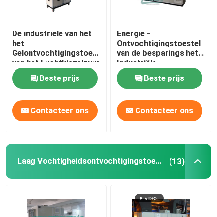
De industriële van het
Energie -
het
Ontvochtigingstoestel
Gelontvochtigingstoestel
van de besparings het
van het Luchtkiezelzuur
Industriële
Efficiënte Energie van
Dehydrerende Lucht
Beste prijs
Beste prijs
de het Wieladsorptie
voor Laboratorium
Contacteer ons
Contacteer ons
Laag Vochtigheidsontvochtigingstoestel
(13)