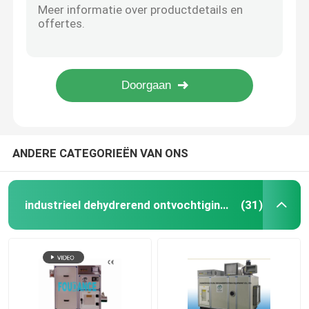
Het Wiel Industrieel Dehydrerend Materiaal van het kiezelzuurgel voor Opslag 50kg/H
het ontwateren van materiaal
Het kleine Industriële Dehydrerende Ontvochtigingstoestel van Airfow voor Precisieinstrumenten
Roterend Wiel Industrieel Dehydrerend Ontvochtigingstoestel voor Farmaceutisch Industrieel 23.8kg/H
Dehydrerende Rotor Farmaceutische Industrie Dehumidifer voor Droge Lucht 30%
Dehydrerend Rotorontvochtigingstoestel
Automatisch Industrieel Dehydrerend Ontvochtigingstoestel, de Super Lage Controle van de Luchtvochtigheid
Dehydrerend Wielontvochtigingstoestel
ANDERE CATEGORIEËN VAN ONS
industriële ontvochtigingssystemen
industrieel dehydrerend ontvochtigingstoestel
(31)
Mobiel Ontvochtigingstoestel
Industriële Dehydrerende Luchtdroger
tribune alleen ontvochtigingstoestel