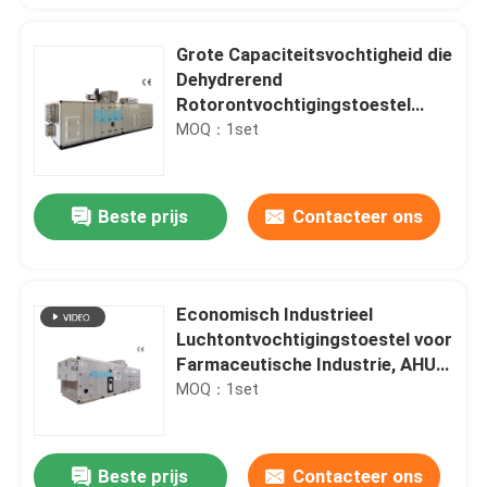
Grote Capaciteitsvochtigheid die
Dehydrerend
Rotorontvochtigingstoestel
RH≤20% absorberen
MOQ：1set
Beste prijs
Contacteer ons
Economisch Industrieel
Luchtontvochtigingstoestel voor
Farmaceutische Industrie, AHU-
Eenheid
MOQ：1set
Beste prijs
Contacteer ons