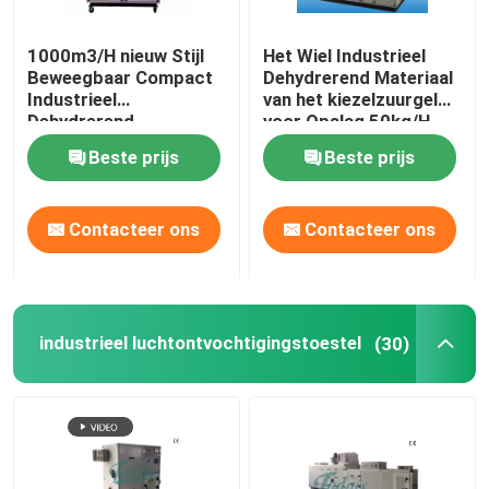
Ontvochtigingstoestel op hoge temperatuur
1000m3/H nieuw Stijl
Het Wiel Industrieel
Beweegbaar Compact
Dehydrerend Materiaal
Industrieel
van het kiezelzuurgel
Industriële drogen apparatuur
Dehydrerend
voor Opslag 50kg/H
Ontvochtigingstoestel
Beste prijs
Beste prijs
Airconditionerontvochtigingstoestel
Contacteer ons
Contacteer ons
Het Dehydrerende Ontvochtigingstoestel van de voeds
Farmaceutisch de Industrie Dehydrerend Ontvochtigin
industrieel luchtontvochtigingstoestel
(30)
De Industrie Dehydrerend Ontvochtigingstoestel van de