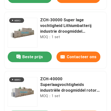
ZCH-30000 Super lage
vochtigheid Lithiumbatterij
industrie droogmiddel
ontvochtiger DP <-40°C
MOQ：1 set
Beste prijs
Contacteer ons
Huis
ZCH-40000
Superlaagvochtigheids
industriële droogmiddel rotor
Producten
ontvochtigingsapparaat DP
MOQ：1 set
<-40°C
Ongeveer ons