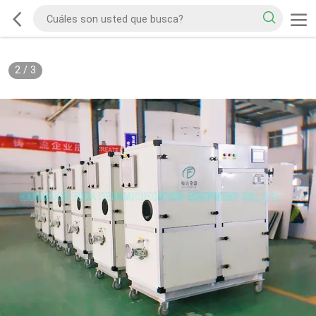
2
/
3