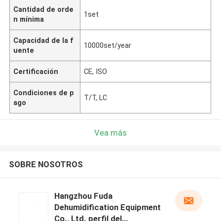
Cantidad de orde
1set
n mínima
Capacidad de la f
10000set/year
uente
Certificación
CE, ISO
Condiciones de p
T/T, LC
ago
Vea más
SOBRE NOSOTROS
Hangzhou Fuda
Dehumidification Equipment
Co., Ltd. perfil del