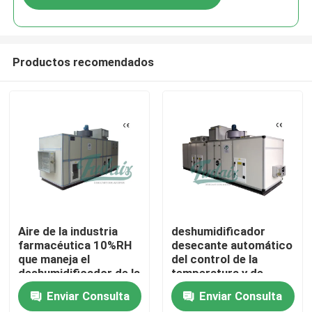
Productos recomendados
Hogar
Aire de la industria
deshumidificador
farmacéutica 10%RH
desecante automático
que maneja el
del control de la
Productos
deshumidificador de la
temperatura y de
unidad
humedad del ³ /h
Enviar Consulta
Enviar Consulta
30%RH de los 8000m
Sobre nosotros