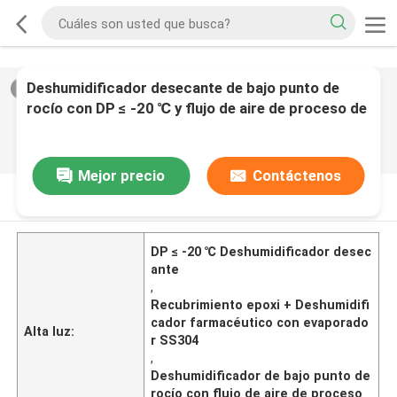
Deshumidificador desecante de bajo punto de
2
/
0
rocío con DP ≤ -20 ℃ y flujo de aire de proceso de
5000 m³/h para aplicaciones farmacéuticas
Mejor precio
Contáctenos
DESCRIPCIóN DE PRODUCTO
DP ≤ -20 ℃ Deshumidificador desec
ante
,
Recubrimiento epoxi + Deshumidifi
cador farmacéutico con evaporado
Alta luz:
r SS304
,
Deshumidificador de bajo punto de
rocío con flujo de aire de proceso