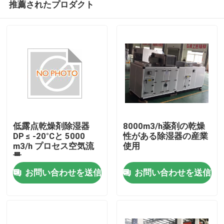
推薦されたプロダクト
低露点乾燥剤除湿器
8000m3/h薬剤の乾燥
DP ≤ -20°Cと 5000
性がある除湿器の産業
m3/h プロセス空気流
使用
量
家
お問い合わせを送信
お問い合わせを送信
製品
私達について