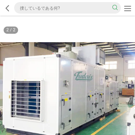
2
/
2