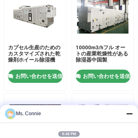
工場旅行
品質管理
カプセル生産のための
10000m3/hフル オー
カスタマイズされた乾
トの産業乾燥性がある
私達に連絡しなさい
燥剤ホイール除湿機
除湿器中国製
お問い合わせを送信
お問い合わせを送信
ニュース
産業乾燥性がある除湿器
Ms. Connie
産業空気除湿器
低い湿気の除湿器
9:48 PM