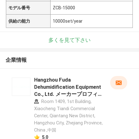
モデル番号
ZCB-15000
供給の能力
10000set/year
多くを見て下さい
企業情報
Hangzhou Fuda
Dehumidification Equipment
Co., Ltd. メーカープロフィ
ール
Room 1409, 1st Building,
Xiaocheng Tiandi Commercial
Center, Qiantang New District,
Hangzhou City, Zhejiang Province,
China ,中国
5.0