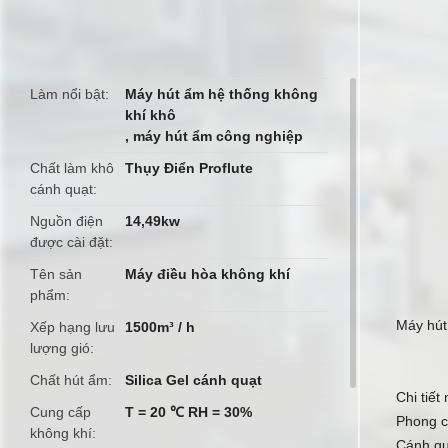
butto
Làm nổi bật
Máy hút ẩm hệ thống không
khí khô
,
máy hút ẩm công nghiệp
Chất làm khô
Thụy Điển Proflute
cánh quạt
Nguồn điện
14,49kw
được cài đặt
Tên sản
Máy điều hòa không khí
phẩm
Máy hút
Xếp hạng lưu
1500m³ / h
lượng gió
Chất hút ẩm
Silica Gel cánh quạt
Chi tiết
Cung cấp
T = 20 ℃ RH = 30%
Phong c
không khí
Cánh qu