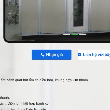
n
Nhận giá
Liên hệ với bâ
 ẩm cánh quạt hút ẩm có điều hòa, khung hợp kim nhôm
 nhanh:
ách: Điện lạnh kết hợp bánh xe
ạt hút ẩm: Thụy Điển Proflute