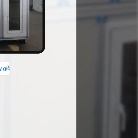
button
y giờ