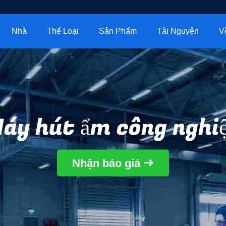
Nhà
Thể Loại
Sản Phẩm
Tài Nguyên
V
áy hút ẩm công nghi
Nhận báo giá