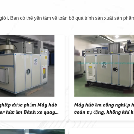
iới. Bạn có thể yên tâm về toàn bộ quá trình sản xuất sản phẩm
hí cảm ứng
Máy hút ẩm công nghiệp kinh tế
 và rôto
cho ngành dược phẩm, Đơn vị
AHU