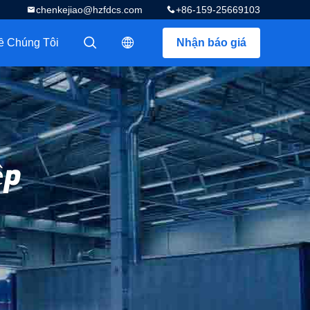
chenkejiao@hzfdcs.com
+86-159-25669103
ề Chúng Tôi
Nhận báo giá
描述
描述
ệp