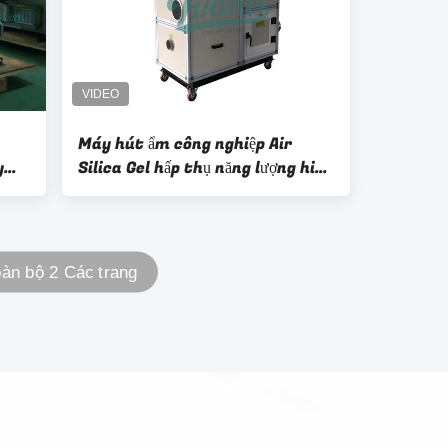
Máy hút ẩm công nghiệp Air
y
Silica Gel hấp thụ năng lượng hiệu
r
quả
àn bộ 2 Các trang