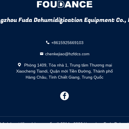
gzhou Fuda Dehumidification Equipment Co., 
+8615925669103
chenkejiao@hzfdcs.com
Phòng 1409, Tòa nhà 1, Trung tâm Thương mại
Xiaocheng Tiandi, Quận mới Tiền Đường, Thành phố
Hàng Châu, Tỉnh Chiết Giang, Trung Quốc
描
述
hô dehumidifier nhà cung cấp. © 2014 - 2026 Hangzhou Fuda Dehumidif