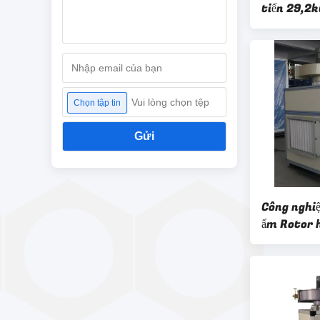
tiến 29,2k
nang Soft
Vui lòng chọn tệp
Chọn tập tin
Gửi
Công nghi
ẩm Rotor 
7000m³ / 