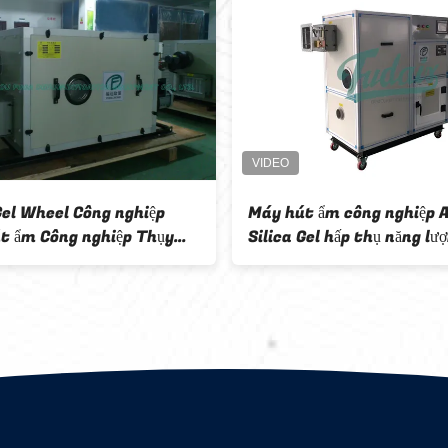
hí công
Tiết kiệm năng lượng Máy hút ẩm
ới cuộn làm
không khí công nghiệp cho phòng
thí nghiệm