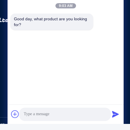
9:03 AM
Ltd.
Good day, what product are you looking 
for?
Đường dẫn nhanh
Hồ sơ công ty
Tham quan nhà máy
Kiểm soát chất lượng
Sơ đồ trang web
Chính sách bảo mật
Liên hệ chúng tôi
ication Equipment Co., Ltd.. All Rights Reserved.