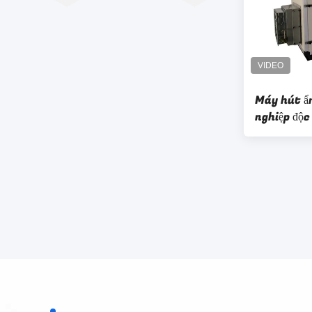
Máy hút ẩ
nghiệp độc
hút ẩm 23