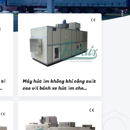
 tế
Máy hút ẩm không khí công suất
cao với bánh xe hút ẩm cho
ngành công nghiệp lốp xe