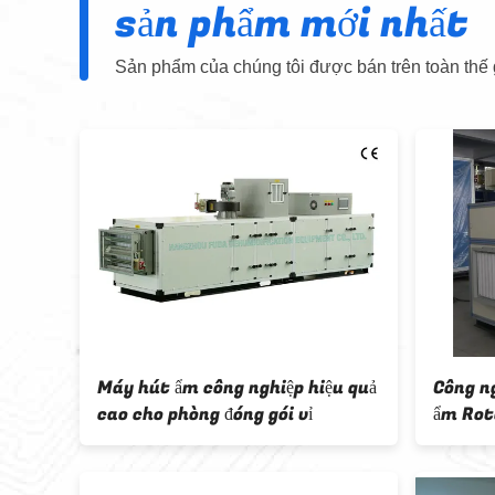
sản phẩm mới nhất
Sản phẩm của chúng tôi được bán trên toàn thế g
ch hoạt lại điện Máy hút ẩm
Máy hút ẩm không k
nh xe hút ẩm Công nghiệp Nhỏ
hút ẩm lớn, làm lạnh
n