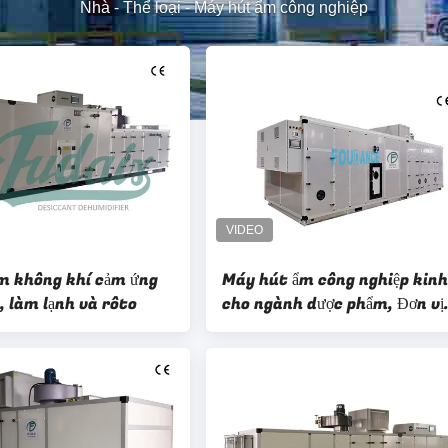
Nhà
-
Thể loại
-
Máy hút ẩm công nghiệp
m không khí cảm ứng
Máy hút ẩm công nghiệp kinh
, làm lạnh và rôto
cho ngành dược phẩm, Đơn vị
AHU