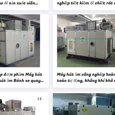
w để sản xuất viên
nghiệp tiết kiệm để chiết rót 
gel
nang 2500m³ / H
ệp dược phẩm Máy hút
Máy hút ẩm công nghiệp hoà
hút ẩm Bánh xe quay
toàn tự động, không khí khô 
H
ngành hóa chất