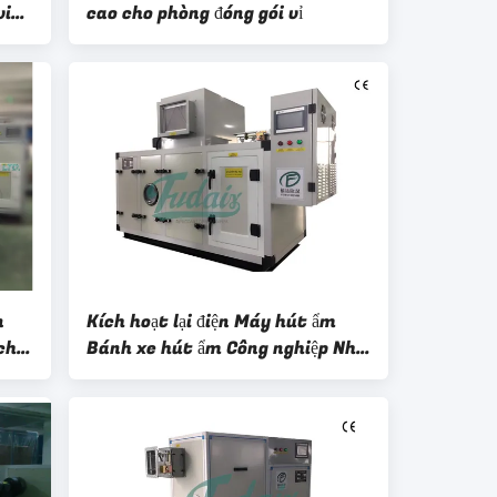
viên
cao cho phòng đóng gói vỉ
n
Kích hoạt lại điện Máy hút ẩm
cho
Bánh xe hút ẩm Công nghiệp Nhỏ
gọn