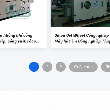
m không khí công
Silica Gel Wheel Công nghiệp
 lập, công suất rôto
Máy hút ẩm Công nghiệp Thụ
,8kg / H
Điển dựa trên Proflute Roto
1
2
Cuối cùng
To