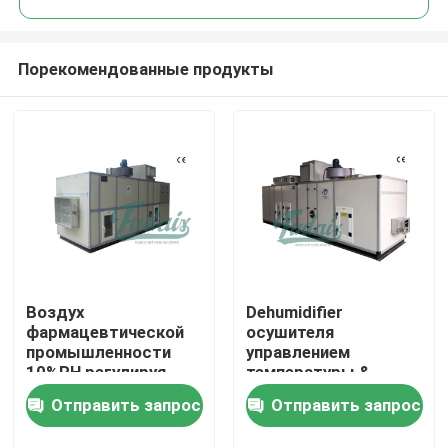
Порекомендованные продукты
Воздух
Dehumidifier
Дом
фармацевтической
осушителя
промышленности
управлением
10%RH регулируя
температуры &
Продукты
Dehumidifier блока
влажности ³ /h
Отправить запрос
Отправить запрос
30%RH 8000m
автоматический
О нас