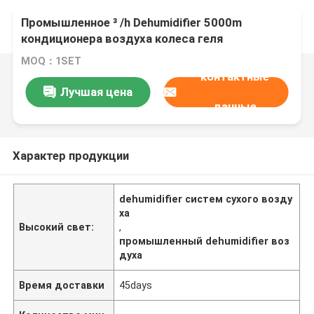
Промышленное ³ /h Dehumidifier 5000m
кондиционера воздуха колеса геля
кремнезема роторное
MOQ：1SET
контактные
Лучшая цена
данные
Характер продукции
dehumidifier систем сухого возду
ха
Высокий свет:
,
промышленный dehumidifier воз
духа
Время доставки
45days