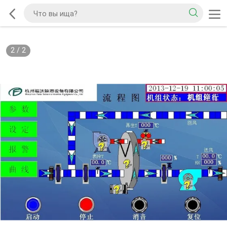
2
/
2