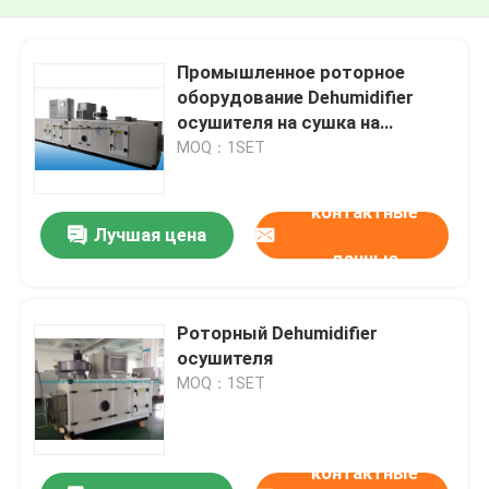
Промышленное роторное
оборудование Dehumidifier
осушителя на сушка на
воздухе RH≤30%
MOQ：1SET
контактные
Лучшая цена
данные
Роторный Dehumidifier
осушителя
MOQ：1SET
контактные