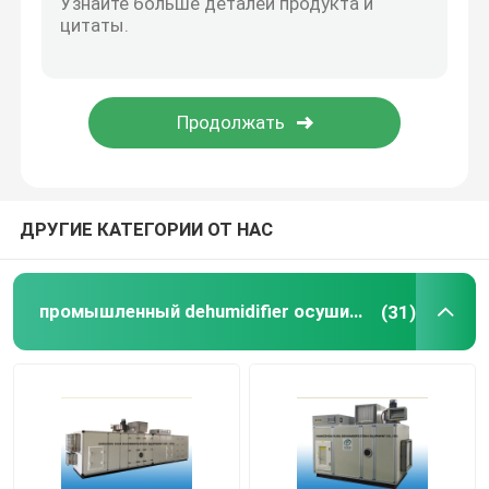
Высокотемпературный Dehumidifier
Промышленное оборудование для сушки
dehumidifier кондиционера воздуха
ДРУГИЕ КАТЕГОРИИ ОТ НАС
Dehumidifier осушителя пищевой промышленности
промышленный dehumidifier осушителя
(31)
Dehumidifier осушителя фармацевтической промы
Dehumidifier осушителя индустрии батареи лития