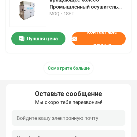
Промышленный осушитель
обезвоживатель
MOQ：1SET
dehumidifying оборудование
контактные
Dehumidifier ротора осушителя
Лучшая цена
данные
Dehumidifier колеса осушителя
Осмотрите больше
промышленные системы влагоотделения
Оставьте сообщение
Передвижной Dehumidifier
Мы скоро тебе перезвоним!
Промышленный сушильщик воздуха осушителя
dehumidifier стойки один