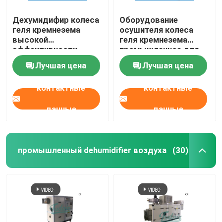
Дехумидифир колеса
Оборудование
геля кремнезема
осушителя колеса
высокой
геля кремнезема
эффективности
промышленное для
промышленный с
хранения 50kg/H
Лучшая цена
Лучшая цена
охлаждающим
змеевиком
контактные
контактные
данные
данные
промышленный dehumidifier воздуха
(30)