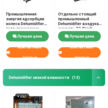
Промышленная
Отдельно стоящий
энергия адсорбции
промышленный
колеса Dehumidifier
Dehumidifier воздуха,
геля кремнезема
емкость 23.8kg/h
воздуха эффективная
ротора осушителя
Лучшая цена
Лучшая цена
контактные
контактные
данные
данные
Dehumidifier низкой влажности
(13)