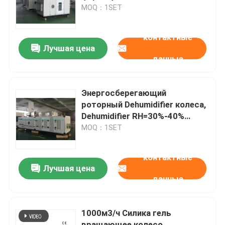
промышленности 23.8kg/h
MOQ：1SET
Путешествие фабрики
контактные
Лучшая цена
данные
Проверка качества
Свяжитесь мы
Энергосберегающий
роторный Dehumidifier колеса,
Dehumidifier RH=30%-40%
Новости
воздуха осушителя
MOQ：1SET
промышленный dehumidifier осушителя
контактные
Лучшая цена
данные
промышленный dehumidifier воздуха
1000м3/ч Силика гель
Dehumidifier низкой влажности
вращающее колесо