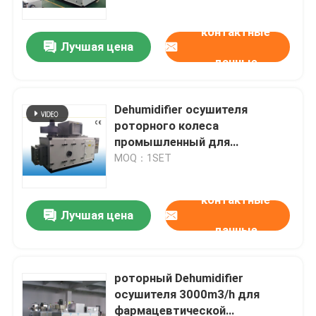
контактные
Лучшая цена
данные
Dehumidifier осушителя
роторного колеса
промышленный для
фармацевтического
MOQ：1SET
промышленного 23.8kg/h
контактные
Лучшая цена
Дом
данные
Продукты
роторный Dehumidifier
осушителя 3000m3/h для
фармацевтической
О нас