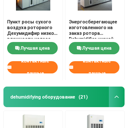
Пункт росы сухого
Энергосберегающее
воздуха роторного
изготовленного на
Дехумидифир низкой
заказ ротора
влажности колеса
Dehumidifier низкой
супер < -45 к
влажности
Лучшая цена
Лучшая цена
осушителя
промышленное
контактные
контактные
данные
данные
dehumidifying оборудование
(21)