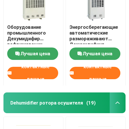
Оборудование
Энергосберегающие
промышленного
автоматические
Дехумидифир
размораживают
рефрижерации
Дехумидифинг
Дехумидифинг на РХ
оборудование с
Лучшая цена
Лучшая цена
50% хранения
емкостью 10кг/х
контактные
контактные
данные
данные
Dehumidifier ротора осушителя
(19)