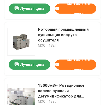
контактные
Лучшая цена
данные
Роторный промышленный
сушильщик воздуха
осушителя
MOQ：1SET
контактные
Лучшая цена
данные
15000м3/ч Ротационное
колесо сушилки
дегумидификатор для
производства таблеток
MOQ：1set