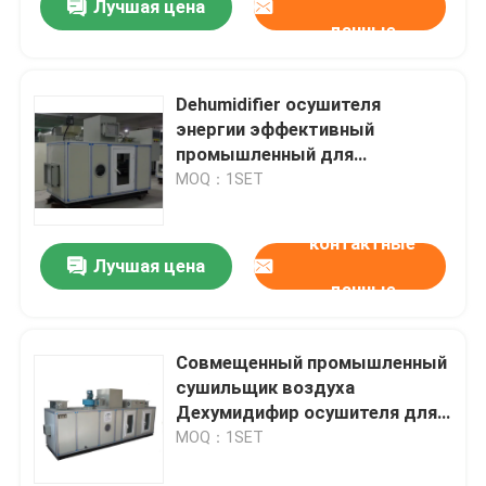
Лучшая цена
данные
Dehumidifier осушителя
энергии эффективный
промышленный для
управления влажности
MOQ：1SET
контактные
Лучшая цена
данные
Совмещенный промышленный
сушильщик воздуха
Дехумидифир осушителя для
индустрии биотехнологии
MOQ：1SET