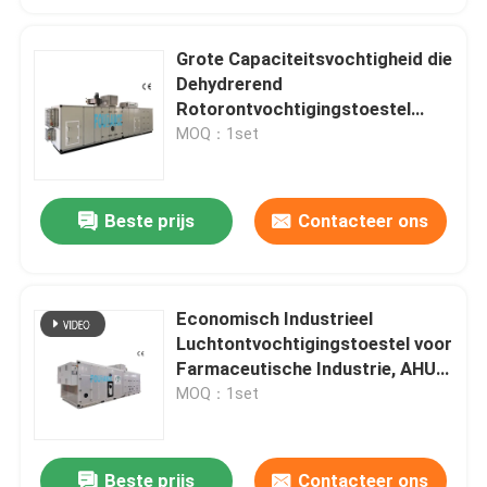
Grote Capaciteitsvochtigheid die
Dehydrerend
Rotorontvochtigingstoestel
RH≤20% absorberen
MOQ：1set
Beste prijs
Contacteer ons
Economisch Industrieel
Luchtontvochtigingstoestel voor
Farmaceutische Industrie, AHU-
Eenheid
MOQ：1set
Beste prijs
Contacteer ons