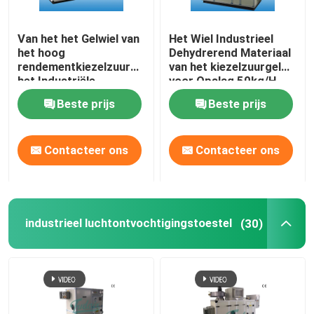
Ontvochtigingstoestel op hoge temperatuur
Van het het Gelwiel van
Het Wiel Industrieel
het hoog
Dehydrerend Materiaal
rendementkiezelzuur
van het kiezelzuurgel
Industriële drogen apparatuur
het Industriële
voor Opslag 50kg/H
Ontvochtigingstoestel
Beste prijs
Beste prijs
met Koelrol
Airconditionerontvochtigingstoestel
Contacteer ons
Contacteer ons
Het Dehydrerende Ontvochtigingstoestel van de voeds
Farmaceutisch de Industrie Dehydrerend Ontvochtigin
industrieel luchtontvochtigingstoestel
(30)
De Industrie Dehydrerend Ontvochtigingstoestel van de