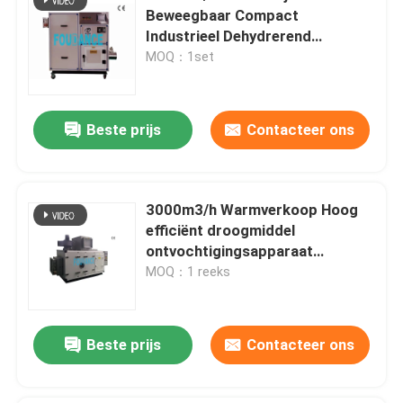
Beweegbaar Compact
Industrieel Dehydrerend
Ontvochtigingstoestel
MOQ：1set
Beste prijs
Contacteer ons
3000m3/h Warmverkoop Hoog
efficiënt droogmiddel
ontvochtigingsapparaat
Industrieel luchtdroger
MOQ：1 reeks
Beste prijs
Contacteer ons