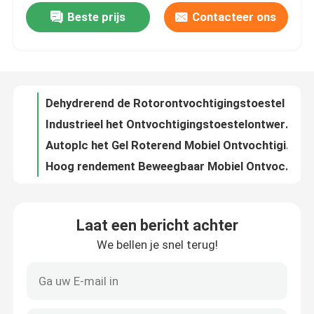
Beste prijs
Contacteer ons
Van het de Rotor Industriële Ontvochtigingstoestel van de adsorptie de Lage Vochtigheid Eenheid Economische 8.49kw
Energie van het rotor de Industriële Dehydrerende Ontvochtigingstoestel - Punt van de besparings het Lage Dauw
Fabrieksreis
50kg/h deshydratiemiddel die Materiaal voor Farmaceutische Industrie 7000m ³ /h ontwateren
Dehydrerend de Rotorontvochtigingstoestel van het kiezelzuurgel, Koel Lage Temperatuurontvochtigingstoestel
Kwaliteitscontrole
Industrieel het Ontvochtigingstoestelontwerp RH≤25% van de Hoog rendement Dehydrerend Rotor
Autoplc het Gel Roterend Mobiel Ontvochtigingstoestel van het Controlekiezelzuur voor Verschepende Industrie
Contacteer ons
Hoog rendement Beweegbaar Mobiel Ontvochtigingstoestel met de Dehydrerende Rotor van Zweden Proflute
Het industriële Mobiele Ontvochtigingstoestel van de Honingraatrotor met Koelrol
Nieuws
Het Mobiele Ontvochtigingstoestel van het kiezelzuurgel voor Industriële Ontvochtigingsrelatieve vochtigheid 45%
Dehydrerend Rotor Mobiel Ontvochtigingstoestel, Koelend Adsorptieontvochtigingstoestel
industrieel dehydrerend ontvochtigingstoestel
Laat een bericht achter
Compacte Industriële Dehydrerende Luchtdroger met Rotor die voor Droge Lucht ontwateren
We bellen je snel terug!
De Airconditionerontvochtigingstoestel van het kiezelzuurgel 82.7kw Voor Farmaceutische Industrie
industrieel luchtontvochtigingstoestel
Automatisch 8000m ³ /h Airconditionerontvochtigingstoestel met de Rotor van Zweden Proflute
Het grote van het het Gelontvochtigingstoestel van het Capaciteitskiezelzuur Materiaal 50kg/h, Economische Stoomreactivering
Laag Vochtigheidsontvochtigingstoestel
Roterend het Kiezelzuurgel Op hoge temperatuur van het Wielontvochtigingstoestel voor Geneesmiddel