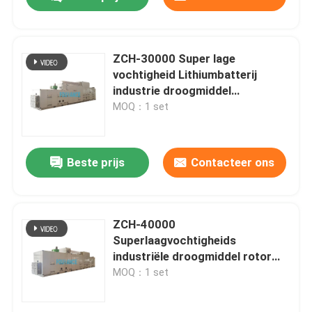
ZCH-30000 Super lage
vochtigheid Lithiumbatterij
industrie droogmiddel
ontvochtiger DP <-40°C
MOQ：1 set
Beste prijs
Contacteer ons
Huis
ZCH-40000
Superlaagvochtigheids
industriële droogmiddel rotor
Producten
ontvochtigingsapparaat DP
MOQ：1 set
<-40°C
Ongeveer ons