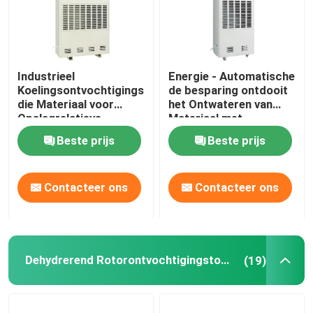
Industrieel
Energie - Automatische
Koelingsontvochtigingstoestel
de besparing ontdooit
die Materiaal voor
het Ontwateren van
Opslagrelatieve
Materiaal met
vochtigheid 50%
Capaciteit 10kg/h
Beste prijs
Beste prijs
ontwateren
Contacteer ons
Contacteer ons
Dehydrerend Rotorontvochtigingstoestel
(19)