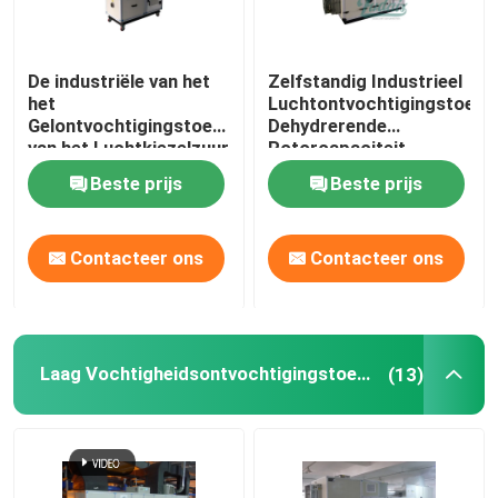
De industriële van het
Zelfstandig Industrieel
het
Luchtontvochtigingstoeste
Gelontvochtigingstoestel
Dehydrerende
van het Luchtkiezelzuur
Rotorcapaciteit
Efficiënte Energie van
23.8kg/H
Beste prijs
Beste prijs
de het Wieladsorptie
Contacteer ons
Contacteer ons
Laag Vochtigheidsontvochtigingstoestel
(13)