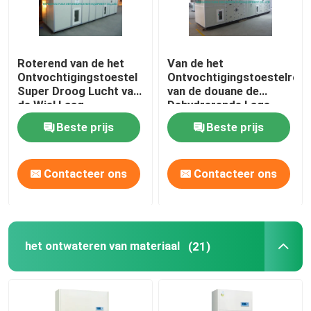
Roterend van de het
Van de het
Ontvochtigingstoestel
Ontvochtigingstoestelroto
Super Droog Lucht van
van de douane de
de Wiel Laag
Dehydrerende Lage
Vochtigheid de
Vochtigheid Industriële
Beste prijs
Beste prijs
Dauwpunt < -45 C
Energie - besparing
Contacteer ons
Contacteer ons
het ontwateren van materiaal
(21)