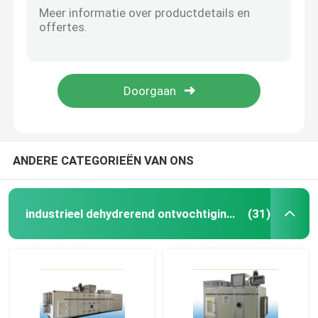
Het Wiel Industrieel Dehydrerend Materiaal van het kiezelzuurgel voor Opslag 50kg/H
het ontwateren van materiaal
Het kleine Industriële Dehydrerende Ontvochtigingstoestel van Airfow voor Precisieinstrumenten
Roterend Wiel Industrieel Dehydrerend Ontvochtigingstoestel voor Farmaceutisch Industrieel 23.8kg/H
Dehydrerend Rotorontvochtigingstoestel
Dehydrerende Rotor Farmaceutische Industrie Dehumidifer voor Droge Lucht 30%
Automatisch Industrieel Dehydrerend Ontvochtigingstoestel, de Super Lage Controle van de Luchtvochtigheid
Dehydrerend Wielontvochtigingstoestel
ANDERE CATEGORIEËN VAN ONS
industriële ontvochtigingssystemen
industrieel dehydrerend ontvochtigingstoestel
(31)
Mobiel Ontvochtigingstoestel
Industriële Dehydrerende Luchtdroger
tribune alleen ontvochtigingstoestel